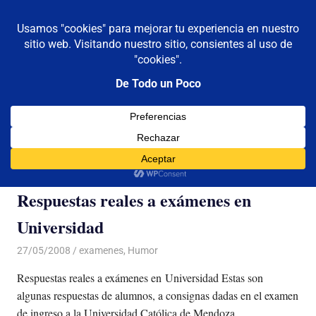
De todo un poco
MENÚ
Frases,
Gerencia,
Saltar
Humor,
al
Reflexiones,
contenido
Tecnología
y
Categoría:
examenes
Viajes
Respuestas reales a exámenes en
Universidad
27/05/2008
Luis Castellanos
examenes
,
Humor
Respuestas reales a exámenes en Universidad Estas son
algunas respuestas de alumnos, a consignas dadas en el examen
de ingreso a la Universidad Católica de Mendoza