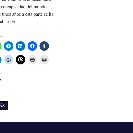
ás capacidad del mundo
unos años a esta parte se ha
ablar de
to:
o:
ÁS