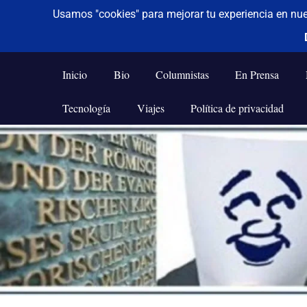
De todo un poco
Frases,
Gerencia,
Inicio
Bio
Columnistas
En Prensa
Humor,
Reflexiones,
Tecnología
Viajes
Política de privacidad
Tecnología
y
Saltar
Viajes
al
contenido