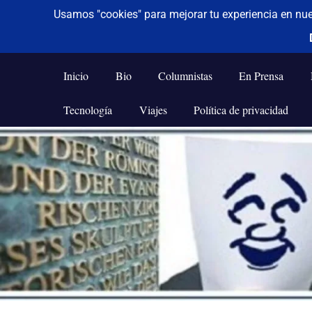
De todo un poco
Frases,
Gerencia,
Inicio
Bio
Columnistas
En Prensa
Humor,
Reflexiones,
Tecnología
Viajes
Política de privacidad
Tecnología
y
Saltar
Viajes
al
contenido