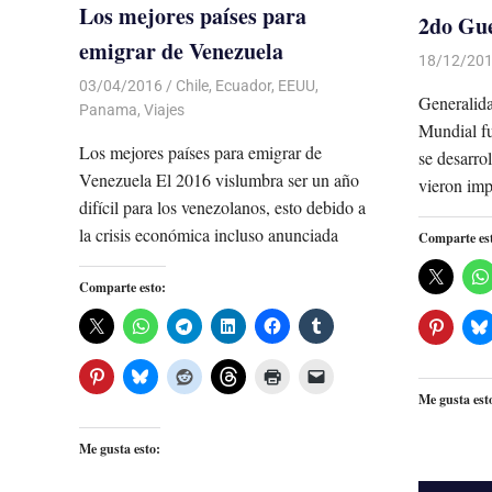
Los mejores países para
2do Gu
emigrar de Venezuela
18/12/20
03/04/2016
Luis Castellanos
Chile
,
Ecuador
,
EEUU
,
Generalid
Panama
,
Viajes
Mundial fu
Los mejores países para emigrar de
se desarro
Venezuela El 2016 vislumbra ser un año
vieron imp
difícil para los venezolanos, esto debido a
la crisis económica incluso anunciada
Comparte es
Comparte esto:
Me gusta est
Me gusta esto: