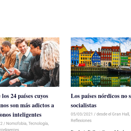
 los 24 países cuyos
Los países nórdicos no 
nos son más adictos a
socialistas
fonos inteligentes
05/03/2021
De todo un Poco
desde el Gran Hall
,
Reflexiones
22
De todo un Poco
Nomofobia
,
Tecnología
,
nteligentes