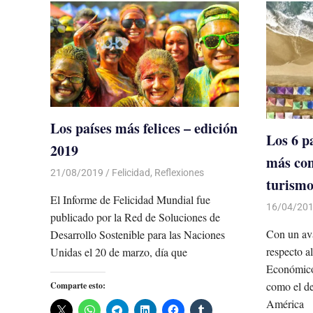
Los países más felices – edición
Los 6 p
2019
más com
21/08/2019
De todo un Poco
Felicidad
,
Reflexiones
turism
El Informe de Felicidad Mundial fue
16/04/20
publicado por la Red de Soluciones de
Con un av
Desarrollo Sostenible para las Naciones
respecto a
Unidas el 20 de marzo, día que
Económico
como el des
Comparte esto:
América