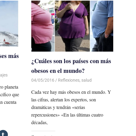
íses más
¿Cuáles son los países con más
obesos en el mundo?
iajes
04/05/2016
Luis Castellanos
Reflexiones
,
salud
ro planeta
Cada vez hay más obesos en el mundo. Y
cífico que
las cifras, alertan los expertos, son
an cuenta
dramáticas y tendrán «serias
repercusiones» «En las últimas cuatro
décadas,