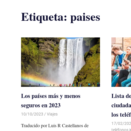
Etiqueta:
paises
Los países más y menos
Lista de
seguros en 2023
ciudada
los telé
10/10/2023
De todo un Poco
Viajes
17/02/20
Traducido por Luis R Castellanos de
teléfonos i