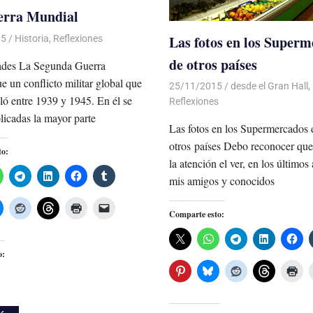
erra Mundial
Las fotos en los Super
15
Luis Castellanos
Historia
,
Reflexiones
de otros países
ades La Segunda Guerra
e un conflicto militar global que
25/11/2015
Luis Castellanos
desde el Gran Hall
,
lló entre 1939 y 1945. En él se
Reflexiones
licadas la mayor parte
Las fotos en los Supermercados 
otros países Debo reconocer qu
to:
la atención el ver, en los últimos
mis amigos y conocidos
Comparte esto:
o: