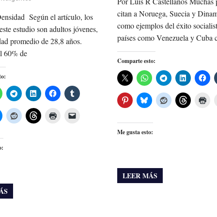
Por Luis R Castellanos Muchas 
citan a Noruega, Suecia y Dina
ensidad Según el artículo, los
como ejemplos del éxito socialist
 este estudio son adultos jóvenes,
países como Venezuela y Cuba
dad promedio de 28,8 años.
l 60% de
Comparte esto:
to:
Me gusta esto:
o:
LEER MÁS
ÁS