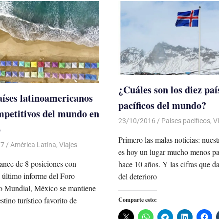
¿Cuáles son los diez pa
aíses latinoamericanos
pacíficos del mundo?
petitivos del mundo en
23/10/2016
Luis Castellanos
Paises pacificos
,
V
o
Primero las malas noticias: nuest
17
De todo un Poco
América Latina
,
Viajes
es hoy un lugar mucho menos pa
ance de 8 posiciones con
hace 10 años. Y las cifras que d
l último informe del Foro
del deterioro
 Mundial, México se mantiene
tino turístico favorito de
Comparte esto: