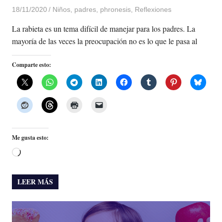
18/11/2020
De todo un Poco
Niños
,
padres
,
phronesis
,
Reflexiones
La rabieta es un tema difícil de manejar para los padres. La
mayoría de las veces la preocupación no es lo que le pasa al
Comparte esto:
Me gusta esto:
Cargando...
LEER MÁS