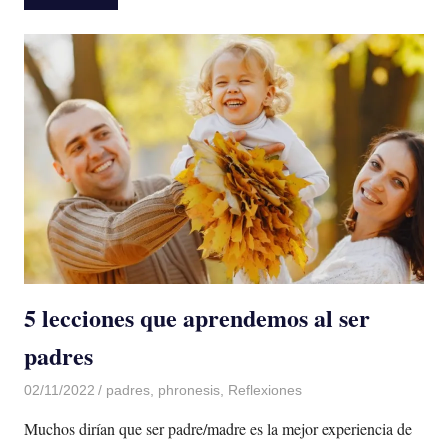
5 lecciones que aprendemos al ser
padres
02/11/2022
De todo un Poco
padres
,
phronesis
,
Reflexiones
Muchos dirían que ser padre/madre es la mejor experiencia de