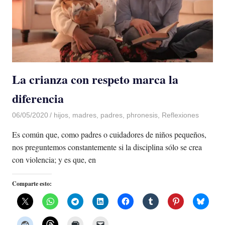
La crianza con respeto marca la
diferencia
06/05/2020
De todo un Poco
hijos
,
madres
,
padres
,
phronesis
,
Reflexiones
Es común que, como padres o cuidadores de niños pequeños,
nos preguntemos constantemente si la disciplina sólo se crea
con violencia; y es que, en
Comparte esto: