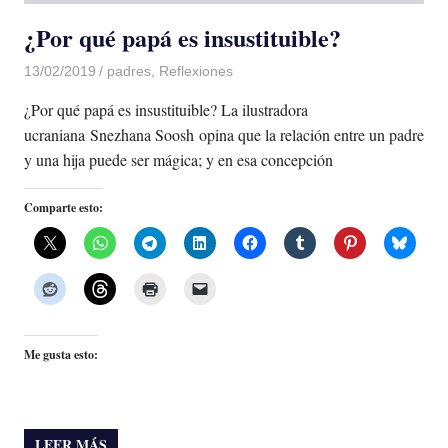
¿Por qué papá es insustituible?
13/02/2019
De todo un Poco
padres
,
Reflexiones
¿Por qué papá es insustituible? La ilustradora
ucraniana Snezhana Soosh opina que la relación entre un padre
y una hija puede ser mágica; y en esa concepción
Comparte esto:
Me gusta esto:
LEER MÁS