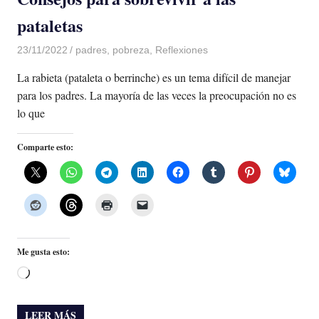
pataletas
23/11/2022
De todo un Poco
padres
,
pobreza
,
Reflexiones
La rabieta (pataleta o berrinche) es un tema difícil de manejar
para los padres. La mayoría de las veces la preocupación no es
lo que
Comparte esto:
Me gusta esto:
Cargando...
LEER MÁS