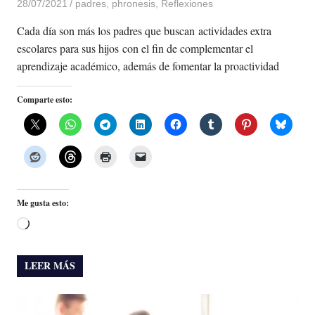
28/07/2021
De todo un Poco
padres
,
phronesis
,
Reflexiones
Cada día son más los padres que buscan actividades extra
escolares para sus hijos con el fin de complementar el
aprendizaje académico, además de fomentar la proactividad
Comparte esto:
Me gusta esto:
Cargando...
LEER MÁS