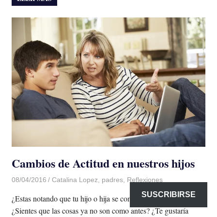
Cambios de Actitud en nuestros hijos
08/04/2016
Luis Castellanos
Catalina Lopez
,
padres
,
Reflexiones
SUSCRIBIRSE
¿Estas notando que tu hijo o hija se comporta diferente?
¿Sientes que las cosas ya no son como antes? ¿Te gustaría