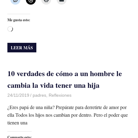
Me gusta esto:
Cargando...
LEER MÁS
10 verdades de cómo a un hombre le
cambia la vida tener una hija
24/11/2019
De todo un Poco
padres
,
Reflexiones
¿Eres papá de una niña? Prepárate para derretirte de amor por
ella Todos los hijos nos cambian por dentro. Pero el poder que
tienen una
Comparte esto: