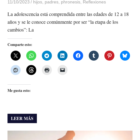
11/10/2023
De todo un Poco
hijos
,
padres
,
phronesis
,
Reflexiones
La adolescencia está comprendida entre las edades de 12 a 18
años y se le conoce comúnmente por ser “la etapa de los
cambios”: La
Comparte esto:
Me gusta esto:
LEER MÁS