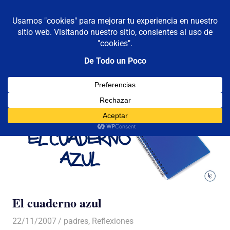
De todo un poco
MENÚ
Frases,
Gerencia,
Saltar
Humor,
al
Reflexiones,
contenido
Tecnología
y
Viajes
El cuaderno azul
22/11/2007
Luis Castellanos
padres
,
Reflexiones