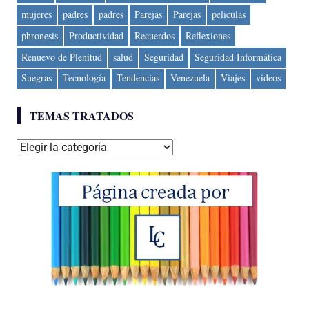
mujeres
padres
padres
Parejas
Parejas
peliculas
phronesis
Productividad
Recuerdos
Reflexiones
Renuevo de Plenitud
salud
Seguridad
Seguridad Informática
Suegras
Tecnología
Tendencias
Venezuela
Viajes
videos
TEMAS TRATADOS
Temas
tratados