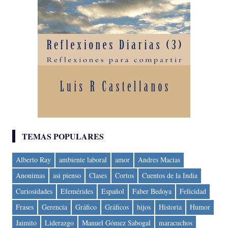
TEMAS POPULARES
Alberto Ray
ambiente laboral
amor
Andres Macias
Anonimas
asi pienso
Clases
Cortos
Cuentos de la India
Curiosidades
Efemérides
Español
Faber Bedoya
Felicidad
Frases
Gerencia
Gráfico
Gráficos
hijos
Historia
Humor
Jaimito
Liderazgo
Manuel Gómez Sabogal
maracuchos