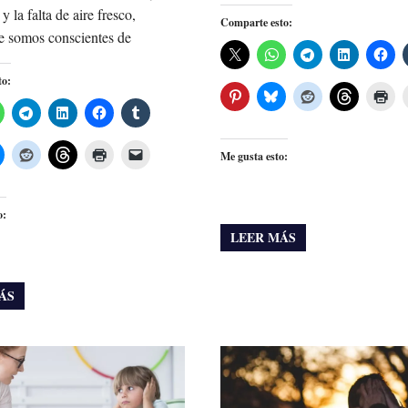
 y la falta de aire fresco,
Comparte esto:
e somos conscientes de
to:
Me gusta esto:
o:
LEER MÁS
ÁS