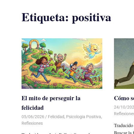
Etiqueta:
positiva
El mito de perseguir la
Cómo se
felicidad
24/10/20
Reflexione
05/06/2026
De todo un Poco
Felicidad
,
Psicologia Positiva
,
Reflexiones
Traducido 
Buscar la 