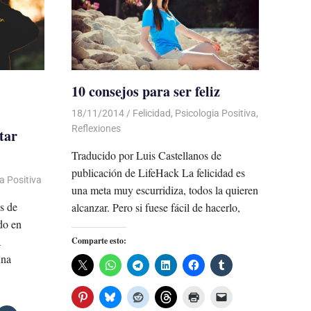
10 consejos para ser feliz
18/11/2014
Luis Castellanos
Felicidad
,
Psicologia Positiva
,
Reflexiones
tar
Traducido por Luis Castellanos de
publicación de LifeHack La felicidad es
a Positiva
una meta muy escurridiza, todos la quieren
s de
alcanzar. Pero si fuese fácil de hacerlo,
do en
a
Comparte esto:
una