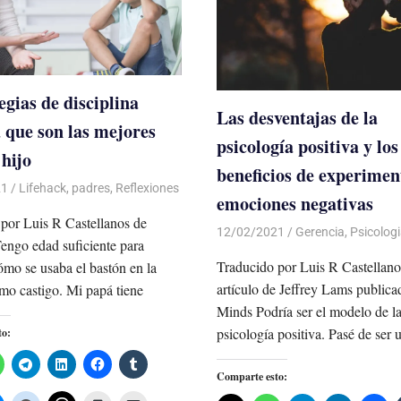
egias de disciplina
Las desventajas de la
a que son las mejores
psicología positiva y los
 hijo
beneficios de experimen
21
De todo un Poco
Lifehack
,
padres
,
Reflexiones
emociones negativas
por Luis R Castellanos de
12/02/2021
De todo un Poco
Gerencia
,
Psicologi
engo edad suficiente para
Traducido por Luis R Castellano
ómo se usaba el bastón en la
artículo de Jeffrey Lams publica
mo castigo. Mi papá tiene
Minds Podría ser el modelo de l
psicología positiva. Pasé de ser 
to:
Comparte esto: