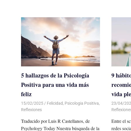
5 hallazgos de la Psicología
9 hábit
Positiva para una vida más
recomie
feliz
vida pl
15/02/2025
De todo un Poco
Felicidad
,
Psicologia Positiva
,
23/04/20
Reflexiones
Reflexione
Traducido por Luis R Castellanos, de
Entre el s
Psychology Today Nuestra búsqueda de la
redes soci