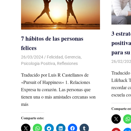
3 estrat
7 hábitos de las personas
positiv
felices
para su
26/03/2024
De todo un Poco
Felicidad
,
Gerencia
,
26/02/20
Psicologia Positiva
,
Reflexiones
Traducido 
Traducido por Luis R Castellanos de
Lifehack T
«Pursuit of Happiness« 1. Relaciones
recordar c
Expresa tu corazón. Las personas que
escuela co
tienen una o más amistades cercanas son
más
Comparte es
Comparte esto: