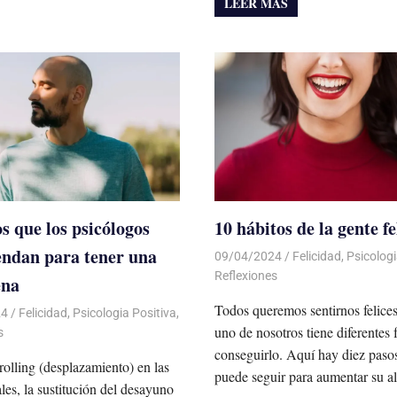
LEER MÁS
os que los psicólogos
10 hábitos de la gente fe
ndan para tener una
09/04/2024
De todo un Poco
Felicidad
,
Psicologi
Reflexiones
ena
Todos queremos sentirnos felice
24
De todo un Poco
Felicidad
,
Psicologia Positiva
,
uno de nosotros tiene diferentes
s
conseguirlo. Aquí hay diez paso
crolling (desplazamiento) en las
puede seguir para aumentar su al
ales, la sustitución del desayuno