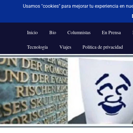
De todo un poco
Frases,
Gerencia,
Inicio
Bio
Columnistas
En Prensa
Humor,
Reflexiones,
Tecnología
Viajes
Política de privacidad
Tecnología
y
Saltar
Viajes
al
contenido