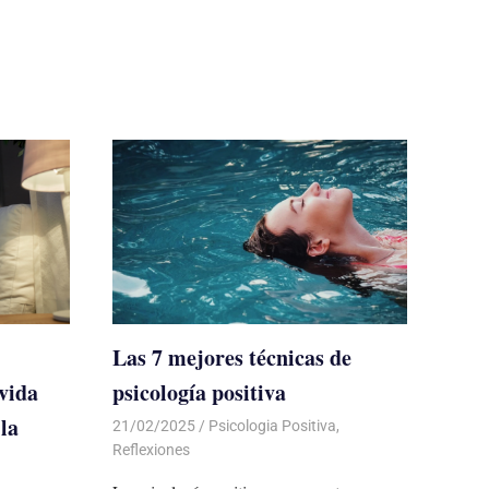
Las 7 mejores técnicas de
vida
psicología positiva
la
21/02/2025
De todo un Poco
Psicologia Positiva
,
Reflexiones