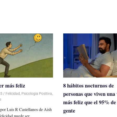
r más feliz
8 hábitos nocturnos de
personas que viven una 
25
De todo un Poco
Felicidad
,
Psicologia Positiva
,
s
más feliz que el 95% de 
por Luis R Castellanos de Aish
gente
felicidad puede ser