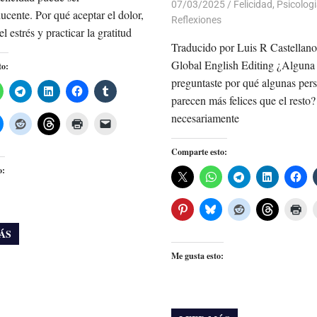
07/03/2025
De todo un Poco
Felicidad
,
Psicologi
ucente. Por qué aceptar el dolor,
Reflexiones
el estrés y practicar la gratitud
Traducido por Luis R Castellano
Global English Editing ¿Alguna 
to:
preguntaste por qué algunas per
parecen más felices que el resto
necesariamente
Comparte esto:
o:
ÁS
Me gusta esto: