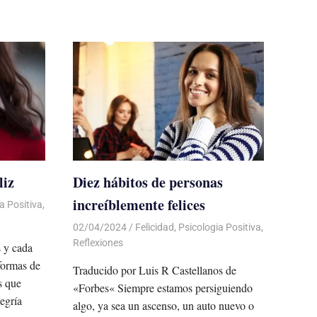
liz
Diez hábitos de personas
increíblemente felices
a Positiva
,
02/04/2024
De todo un Poco
Felicidad
,
Psicologia Positiva
,
Reflexiones
s y cada
 formas de
Traducido por Luis R Castellanos de
s que
«Forbes« Siempre estamos persiguiendo
egría
algo, ya sea un ascenso, un auto nuevo o