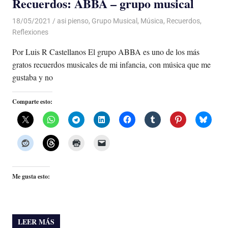
Recuerdos: ABBA – grupo musical
18/05/2021
De todo un Poco
asi pienso
,
Grupo Musical
,
Música
,
Recuerdos
,
Reflexiones
Por Luis R Castellanos El grupo ABBA es uno de los más
gratos recuerdos musicales de mi infancia, con música que me
gustaba y no
Comparte esto:
Me gusta esto:
LEER MÁS