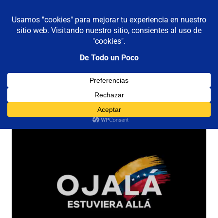
De todo un poco
MENÚ
Frases,
Gerencia,
Saltar
Humor,
al
Reflexiones,
contenido
Tecnología
y
Categoría:
Música
Viajes