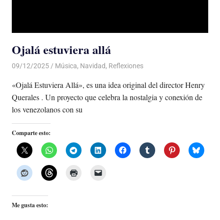
Ojalá estuviera allá
09/12/2025
De todo un Poco
Música
,
Navidad
,
Reflexiones
«Ojalá Estuviera Allá», es una idea original del director Henry
Querales . Un proyecto que celebra la nostalgia y conexión de
los venezolanos con su
Comparte esto:
Me gusta esto: