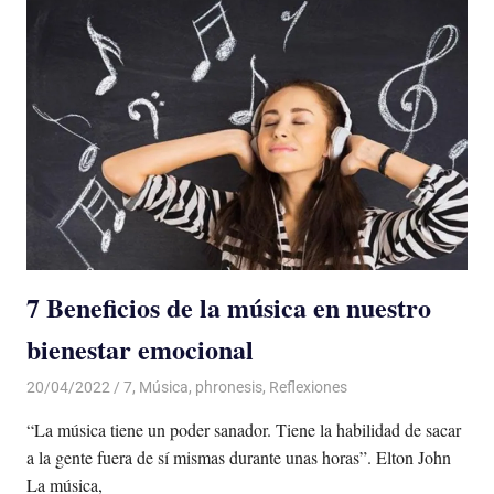
7 Beneficios de la música en nuestro
bienestar emocional
20/04/2022
De todo un Poco
7
,
Música
,
phronesis
,
Reflexiones
“La música tiene un poder sanador. Tiene la habilidad de sacar
a la gente fuera de sí mismas durante unas horas”. Elton John
La música,