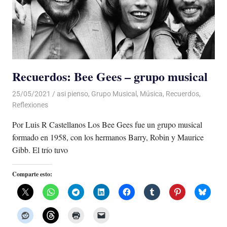
Recuerdos: Bee Gees – grupo musical
25/05/2021
De todo un Poco
asi pienso
,
Grupo Musical
,
Música
,
Recuerdos
,
Reflexiones
Por Luis R Castellanos Los Bee Gees fue un grupo musical
formado en 1958, con los hermanos Barry, Robin y Maurice
Gibb. El trío tuvo
Comparte esto: