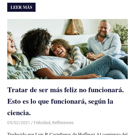
LEER MÁS
Tratar de ser más feliz no funcionará.
Esto es lo que funcionará, según la
ciencia.
05/02/2021
De todo un Poco
Felicidad
,
Reflexiones
Traducido por Luis R Castellanos de Huffpost Al comienzo del