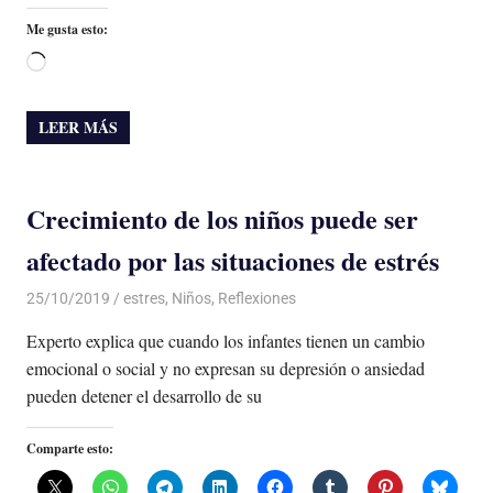
Me gusta esto:
Cargando...
LEER MÁS
Crecimiento de los niños puede ser
afectado por las situaciones de estrés
25/10/2019
De todo un Poco
estres
,
Niños
,
Reflexiones
Experto explica que cuando los infantes tienen un cambio
emocional o social y no expresan su depresión o ansiedad
pueden detener el desarrollo de su
Comparte esto: