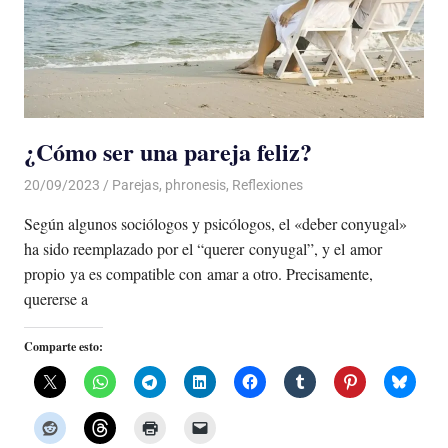
¿Cómo ser una pareja feliz?
20/09/2023
De todo un Poco
Parejas
,
phronesis
,
Reflexiones
Según algunos sociólogos y psicólogos, el «deber conyugal»
ha sido reemplazado por el “querer conyugal”, y el amor
propio ya es compatible con amar a otro. Precisamente,
quererse a
Comparte esto: