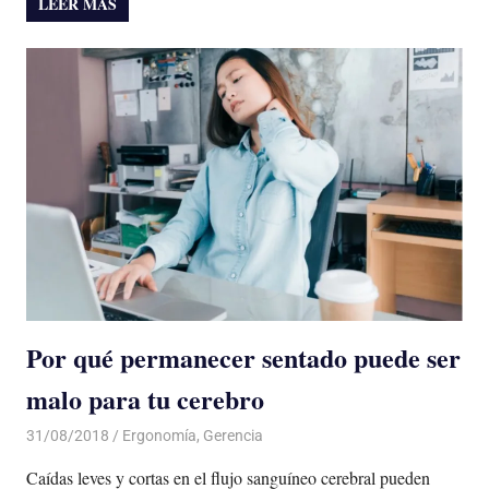
LEER MÁS
Por qué permanecer sentado puede ser
malo para tu cerebro
31/08/2018
De todo un Poco
Ergonomía
,
Gerencia
Caídas leves y cortas en el flujo sanguíneo cerebral pueden