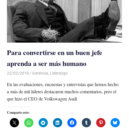
Para convertirse en un buen jefe
aprenda a ser más humano
22/02/2018
De todo un Poco
Gerencia
,
Liderazgo
En las evaluaciones, encuestas y entrevistas que hemos hecho
a más de mil líderes destacaron muchos comentarios, pero el
que hizo el CEO de Volkswagen Audi
Comparte esto: