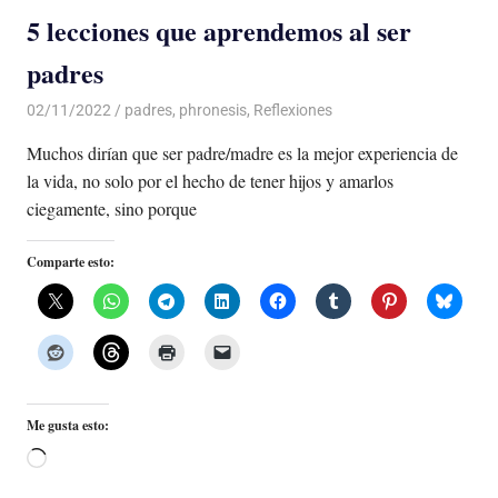
5 lecciones que aprendemos al ser
padres
02/11/2022
De todo un Poco
padres
,
phronesis
,
Reflexiones
Muchos dirían que ser padre/madre es la mejor experiencia de
la vida, no solo por el hecho de tener hijos y amarlos
ciegamente, sino porque
Comparte esto:
Me gusta esto:
Cargando...