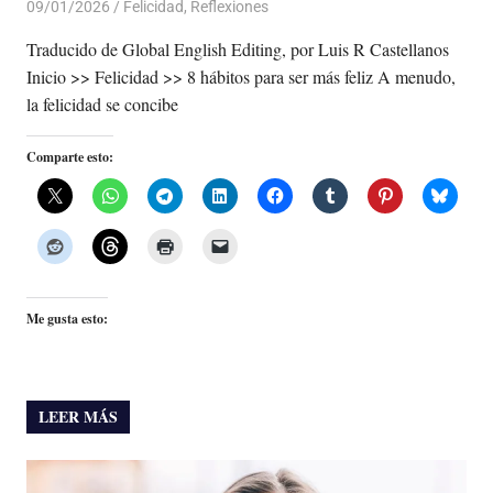
09/01/2026
De todo un Poco
Felicidad
,
Reflexiones
Traducido de Global English Editing, por Luis R Castellanos
Inicio >> Felicidad >> 8 hábitos para ser más feliz A menudo,
la felicidad se concibe
Comparte esto:
Me gusta esto:
LEER MÁS