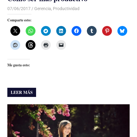
07/06/2017
De todo un Poco
Gerencia
,
Productividad
Comparte esto:
Me gusta esto:
LEER MÁS