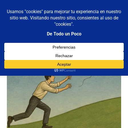
De todo un poco
MENÚ
Frases,
Gerencia,
Saltar
Humor,
al
Reflexiones,
contenido
Tecnología
y
Viajes