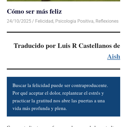
Cómo ser más feliz
24/10/2025
De todo un Poco
Felicidad
,
Psicologia Positiva
,
Reflexiones
Traducido por Luis R Castellanos de
Aish
Buscar la felicidad puede ser contraproducente.
Por qué aceptar el dolor, replantear el estrés y
practicar la gratitud nos abre las puertas a una
vida más profunda y plena.