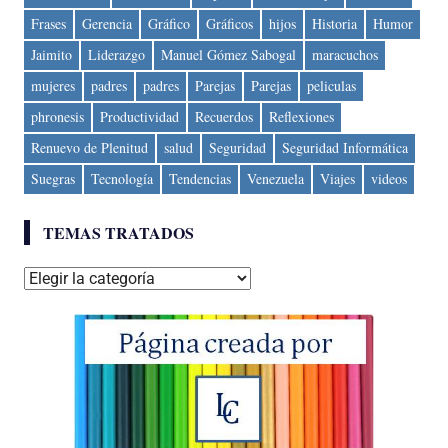
Frases
Gerencia
Gráfico
Gráficos
hijos
Historia
Humor
Jaimito
Liderazgo
Manuel Gómez Sabogal
maracuchos
mujeres
padres
padres
Parejas
Parejas
peliculas
phronesis
Productividad
Recuerdos
Reflexiones
Renuevo de Plenitud
salud
Seguridad
Seguridad Informática
Suegras
Tecnología
Tendencias
Venezuela
Viajes
videos
TEMAS TRATADOS
Temas
tratados