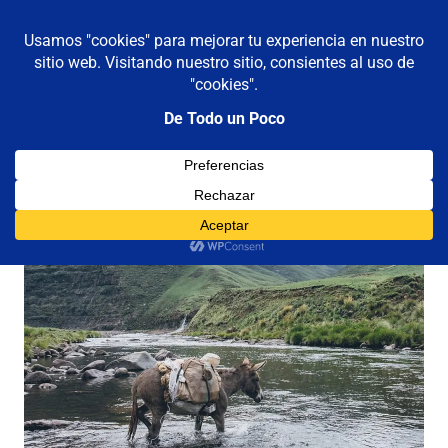
De todo un poco
MENÚ
Frases,
Gerencia,
Saltar
Humor,
al
Reflexiones,
contenido
Tecnología
y
Viajes