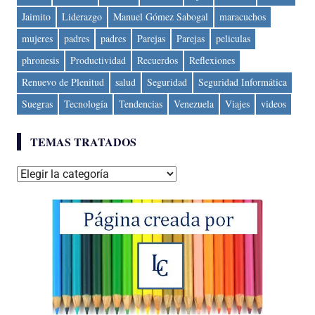
Jaimito
Liderazgo
Manuel Gómez Sabogal
maracuchos
mujeres
padres
padres
Parejas
Parejas
peliculas
phronesis
Productividad
Recuerdos
Reflexiones
Renuevo de Plenitud
salud
Seguridad
Seguridad Informática
Suegras
Tecnología
Tendencias
Venezuela
Viajes
videos
TEMAS TRATADOS
Temas
tratados