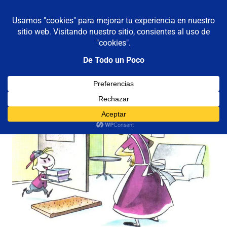
De todo un poco
MENÚ
Frases,
Gerencia,
Saltar
Humor,
al
Reflexiones,
contenido
Tecnología
y
Viajes