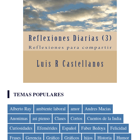
TEMAS POPULARES
Alberto Ray
ambiente laboral
amor
Andres Macias
Anonimas
asi pienso
Clases
Cortos
Cuentos de la India
Curiosidades
Efemérides
Español
Faber Bedoya
Felicidad
Frases
Gerencia
Gráfico
Gráficos
hijos
Historia
Humor