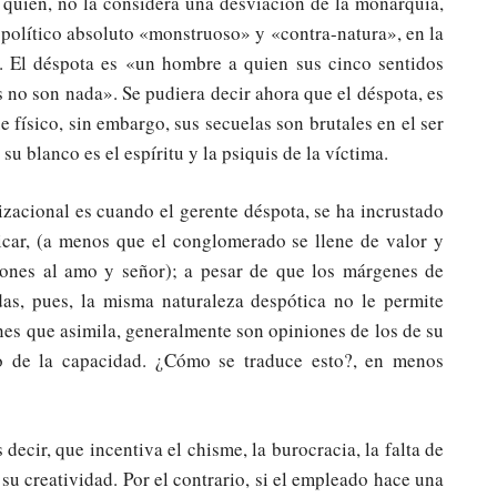
 quien, no la considera una desviación de la monarquía,
 político absoluto «monstruoso» y «contra-natura», en la
. El déspota es «un hombre a quien sus cinco sentidos
s no son nada». Se pudiera decir ahora que el déspota, es
físico, sin embargo, sus secuelas son brutales en el ser
 blanco es el espíritu y la psiquis de la víctima.
izacional es cuando el gerente déspota, se ha incrustado
dicar, (a menos que el conglomerado se llene de valor y
iones al amo y señor); a pesar de que los márgenes de
as, pues, la misma naturaleza despótica no le permite
iones que asimila, generalmente son opiniones de los de su
no de la capacidad. ¿Cómo se traduce esto?, en menos
decir, que incentiva el chisme, la burocracia, la falta de
su creatividad. Por el contrario, si el empleado hace una