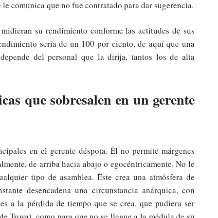
e le comunica que no fue contratado para dar sugerencia.
s midieran su rendimiento conforme las actitudes de sus
rendimiento sería de un 100 por ciento, de aquí que una
 depende del personal que la dirija, tantos los de alta
ticas que sobresalen en un gerente
rincipales en el gerente déspota. Él no permite márgenes
almente, de arriba hacia abajo o egocéntricamente. No le
ualquier tipo de asamblea. Éste crea una atmósfera de
nstante desencadena una circunstancia anárquica, con
 es a la pérdida de tiempo que se crea, que pudiera ser
de Troya), como para que no se llegue a la médula de su