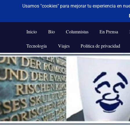
De todo un poco
Frases,
Gerencia,
Inicio
Bio
Columnistas
En Prensa
Humor,
Reflexiones,
Tecnología
Viajes
Política de privacidad
Tecnología
y
Saltar
Viajes
al
contenido