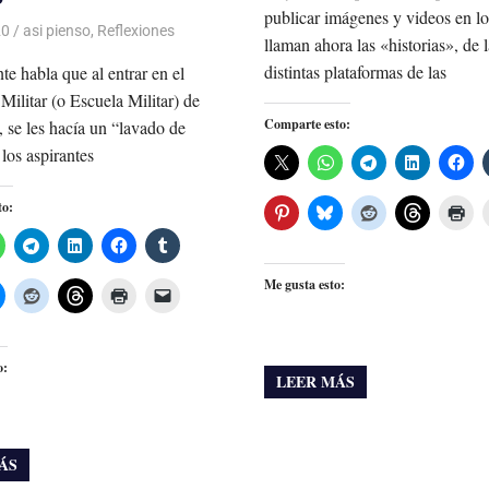
publicar imágenes y videos en lo
20
De todo un Poco
asi pienso
,
Reflexiones
llaman ahora las «historias», de l
distintas plataformas de las
e habla que al entrar en el
ilitar (o Escuela Militar) de
Comparte esto:
 se les hacía un “lavado de
 los aspirantes
to:
Me gusta esto:
o:
LEER MÁS
ÁS