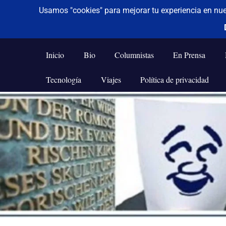
De todo un poco
Frases,
Gerencia,
Inicio
Bio
Columnistas
En Prensa
Humor,
Reflexiones,
Tecnología
Viajes
Política de privacidad
Tecnología
y
Saltar
Viajes
al
contenido