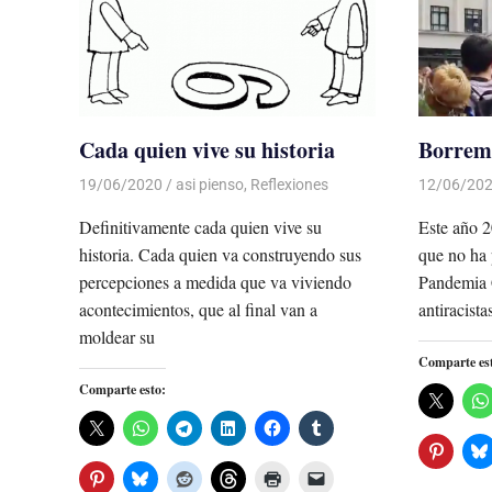
Cada quien vive su historia
Borremo
19/06/2020
De todo un Poco
asi pienso
,
Reflexiones
12/06/20
Definitivamente cada quien vive su
Este año 2
historia. Cada quien va construyendo sus
que no ha 
percepciones a medida que va viviendo
Pandemia 
acontecimientos, que al final van a
antiracist
moldear su
Comparte es
Comparte esto: