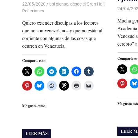
22/05/2020
De todo un Poco
asi pienso
,
desde el Gran Hall
,
24/04/20
Reflexiones
Mucha gent
Quiero extender disculpas a los lectores
Academia M
que no son venezolanos y que no están al
Venezuela,
corriente con algunas de las cosas que
cerebro” a
ocurren en Venezuela,
Comparte es
Comparte esto:
Me gusta est
Me gusta esto:
LEER M
LEER MÁS