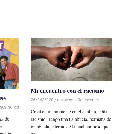
Mi encuentro con el racismo
use
26/06/2020
De todo un Poco
asi pienso
,
Reflexiones
ones
,
series
Crecí en un ambiente en el cual no había
as de
racismo. Tengo una tía abuela, hermana de
ue
mi abuela paterna, de la cual confieso que
ención,
no