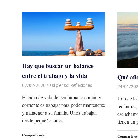
Hay que buscar un balance
entre el trabajo y la vida
Qué año
07/02/2020
De todo un Poco
asi pienso
,
Reflexiones
24/01/20
El ciclo de vida del ser humano común y
Uno de los
corriente es trabajar para poder mantenerse
recibimos,
y mantener a su familia. Unos trabajan
escuchamos
desde pequeño, otros
tienen un 
Comparte esto:
Comparte es