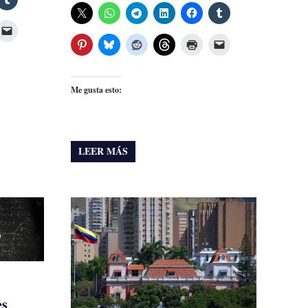
Me gusta esto:
LEER MÁS
es