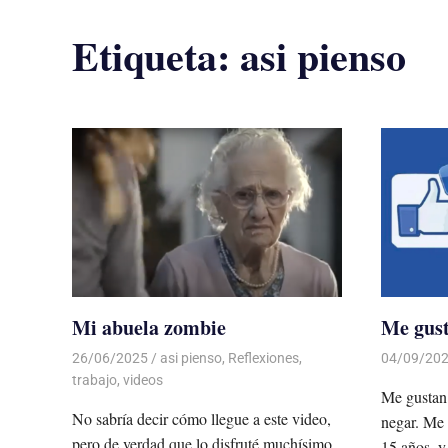
Etiqueta:
asi pienso
Mi abuela zombie
Me gust
26/06/2025
De todo un Poco
asi pienso
,
Reflexiones
,
04/09/20
trabajo
,
videos
Me gustan 
No sabría decir cómo llegue a este video,
negar. Me 
pero de verdad que lo disfruté muchísimo.
15 años, y