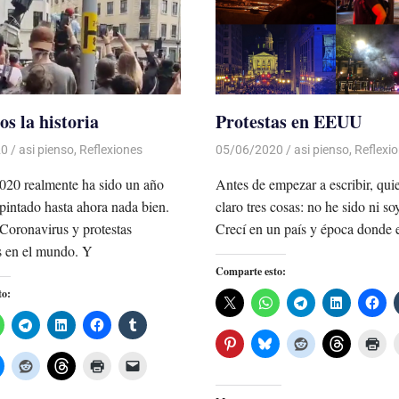
s la historia
Protestas en EEUU
20
De todo un Poco
asi pienso
,
Reflexiones
05/06/2020
De todo un Poco
asi pienso
,
Reflexi
020 realmente ha sido un año
Antes de empezar a escribir, qui
pintado hasta ahora nada bien.
claro tres cosas: no he sido ni soy
Coronavirus y protestas
Crecí en un país y época donde 
as en el mundo. Y
Comparte esto:
to: