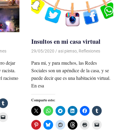
Insultos en mi casa virtual
ones
29/05/2020
De todo un Poco
asi pienso
,
Reflexiones
ero dejar
Para mi, y para muchos, las Redes
 racista.
Sociales son un apéndice de la casa, y se
el racismo
puede decir que es una habitación virtual.
En esa
Comparte esto: