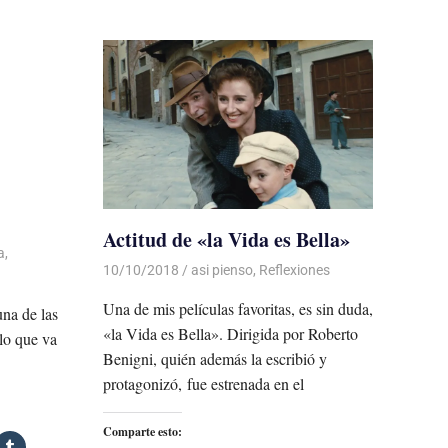
Actitud de «la Vida es Bella»
a
,
10/10/2018
De todo un Poco
asi pienso
,
Reflexiones
Una de mis películas favoritas, es sin duda,
una de las
«la Vida es Bella». Dirigida por Roberto
lo que va
Benigni, quién además la escribió y
protagonizó, fue estrenada en el
Comparte esto: