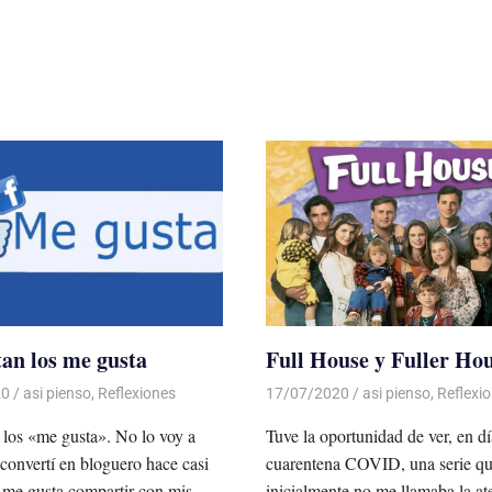
an los me gusta
Full House y Fuller Ho
20
De todo un Poco
asi pienso
,
Reflexiones
17/07/2020
De todo un Poco
asi pienso
,
Reflexi
los «me gusta». No lo voy a
Tuve la oportunidad de ver, en dí
convertí en bloguero hace casi
cuarentena COVID, una serie q
 me gusta compartir con mis
inicialmente no me llamaba la at