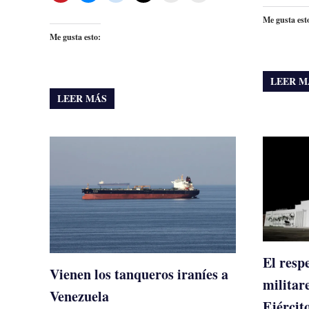
Me gusta est
Me gusta esto:
LEER M
LEER MÁS
El respe
Vienen los tanqueros iraníes a
militar
Venezuela
Ejércit