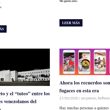
Me gusta esto:
o:
LEER MÁS
ÁS
Ahora los recuerdos so
fugaces en esta era
to y el “tuteo” entre los
27/03/2020
De todo un Poco
asi pienso
,
Reflexi
es venezolanos del
Hay muchas personas a quienes l
o