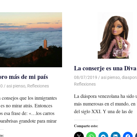
La conserje es una Diva
ro más de mi país
08/07/2019
De todo un Poco
asi pienso
,
diaspor
Reflexiones
20
De todo un Poco
asi pienso
,
Reflexiones
La diáspora venezolana ha sido 
 consejos que los inmigrantes
más numerosas en el mundo, en 
 es no mirar atrás. Entonces
del siglo XXI. Y una de las de
 esa frase de: «…los carros
parabrisas grandote para mirar
Comparte esto:
to: