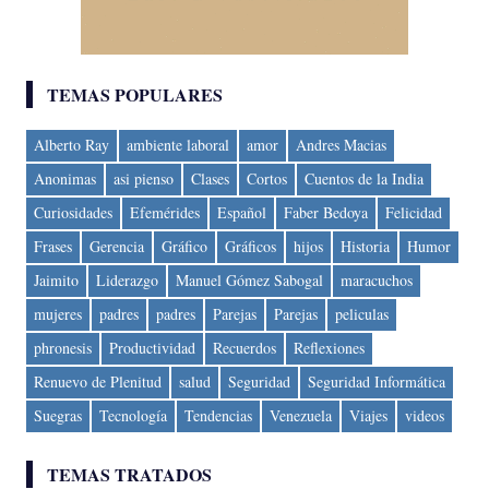
TEMAS POPULARES
Alberto Ray
ambiente laboral
amor
Andres Macias
Anonimas
asi pienso
Clases
Cortos
Cuentos de la India
Curiosidades
Efemérides
Español
Faber Bedoya
Felicidad
Frases
Gerencia
Gráfico
Gráficos
hijos
Historia
Humor
Jaimito
Liderazgo
Manuel Gómez Sabogal
maracuchos
mujeres
padres
padres
Parejas
Parejas
peliculas
phronesis
Productividad
Recuerdos
Reflexiones
Renuevo de Plenitud
salud
Seguridad
Seguridad Informática
Suegras
Tecnología
Tendencias
Venezuela
Viajes
videos
TEMAS TRATADOS