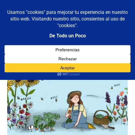
De todo un poco
MENÚ
Frases,
Gerencia,
Saltar
Humor,
al
Reflexiones,
contenido
Tecnología
y
Viajes