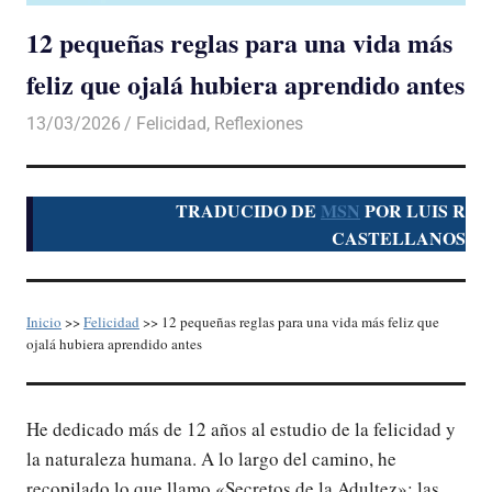
12 pequeñas reglas para una vida más
feliz que ojalá hubiera aprendido antes
13/03/2026
De todo un Poco
Felicidad
,
Reflexiones
TRADUCIDO DE
MSN
POR LUIS R
CASTELLANOS
Inicio
>>
Felicidad
>> 12 pequeñas reglas para una vida más feliz que
ojalá hubiera aprendido antes
He dedicado más de 12 años al estudio de la felicidad y
la naturaleza humana. A lo largo del camino, he
recopilado lo que llamo «Secretos de la Adultez»: las