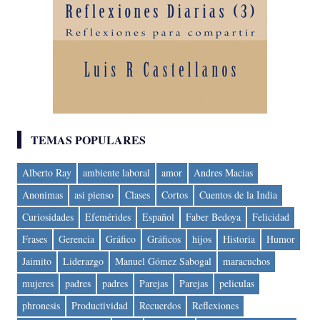
TEMAS POPULARES
Alberto Ray
ambiente laboral
amor
Andres Macias
Anonimas
asi pienso
Clases
Cortos
Cuentos de la India
Curiosidades
Efemérides
Español
Faber Bedoya
Felicidad
Frases
Gerencia
Gráfico
Gráficos
hijos
Historia
Humor
Jaimito
Liderazgo
Manuel Gómez Sabogal
maracuchos
mujeres
padres
padres
Parejas
Parejas
peliculas
phronesis
Productividad
Recuerdos
Reflexiones