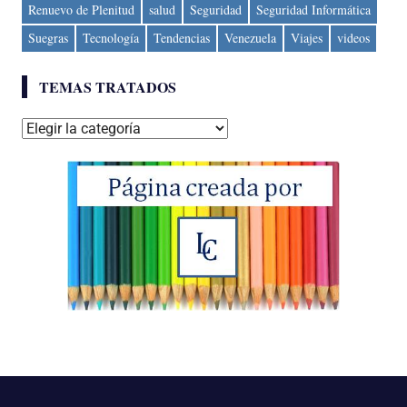
Renuevo de Plenitud
salud
Seguridad
Seguridad Informática
Suegras
Tecnología
Tendencias
Venezuela
Viajes
videos
TEMAS TRATADOS
Temas
tratados