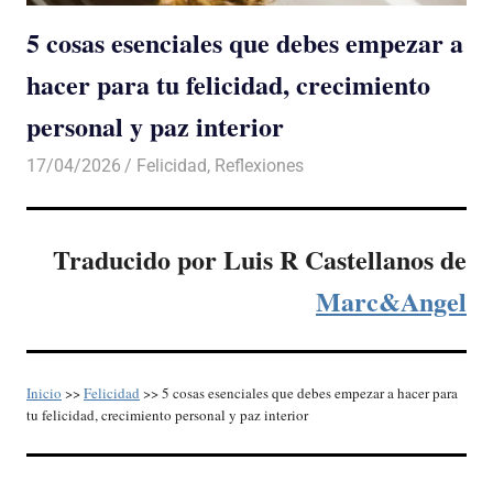
5 cosas esenciales que debes empezar a
hacer para tu felicidad, crecimiento
personal y paz interior
17/04/2026
De todo un Poco
Felicidad
,
Reflexiones
Traducido por Luis R Castellanos de
Marc&Angel
Inicio
>>
Felicidad
>> 5 cosas esenciales que debes empezar a hacer para
tu felicidad, crecimiento personal y paz interior