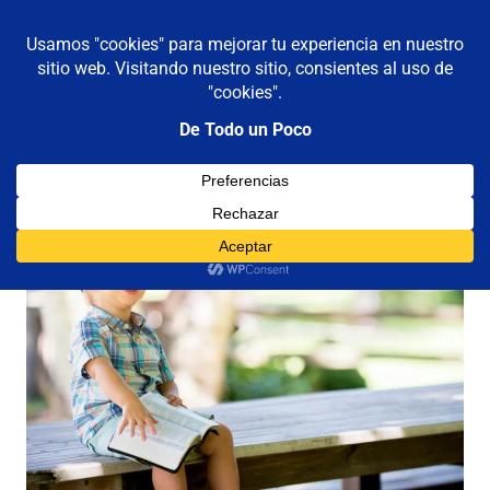
De todo un poco
MENÚ
Frases,
Gerencia,
Saltar
Humor,
al
Reflexiones,
contenido
Tecnología
y
Viajes