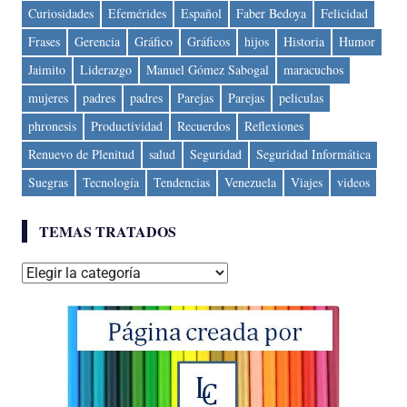
Curiosidades
Efemérides
Español
Faber Bedoya
Felicidad
Frases
Gerencia
Gráfico
Gráficos
hijos
Historia
Humor
Jaimito
Liderazgo
Manuel Gómez Sabogal
maracuchos
mujeres
padres
padres
Parejas
Parejas
peliculas
phronesis
Productividad
Recuerdos
Reflexiones
Renuevo de Plenitud
salud
Seguridad
Seguridad Informática
Suegras
Tecnología
Tendencias
Venezuela
Viajes
videos
TEMAS TRATADOS
Temas
tratados