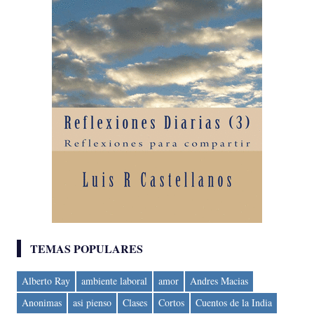
TEMAS POPULARES
Alberto Ray
ambiente laboral
amor
Andres Macias
Anonimas
asi pienso
Clases
Cortos
Cuentos de la India