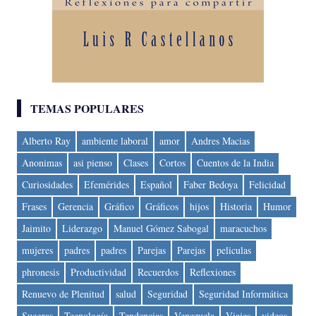
TEMAS POPULARES
Alberto Ray
ambiente laboral
amor
Andres Macias
Anonimas
asi pienso
Clases
Cortos
Cuentos de la India
Curiosidades
Efemérides
Español
Faber Bedoya
Felicidad
Frases
Gerencia
Gráfico
Gráficos
hijos
Historia
Humor
Jaimito
Liderazgo
Manuel Gómez Sabogal
maracuchos
mujeres
padres
padres
Parejas
Parejas
peliculas
phronesis
Productividad
Recuerdos
Reflexiones
Renuevo de Plenitud
salud
Seguridad
Seguridad Informática
Suegras
Tecnología
Tendencias
Venezuela
Viajes
videos