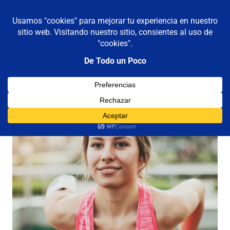
De todo un poco
MENÚ
Frases,
Gerencia,
Saltar
Humor,
al
Reflexiones,
contenido
Tecnología
y
Viajes