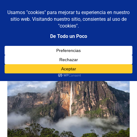
De todo un poco
MENÚ
Frases,
Gerencia,
Saltar
Humor,
al
Reflexiones,
contenido
Tecnología
y
Viajes