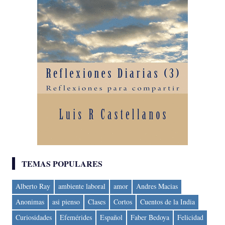
TEMAS POPULARES
Alberto Ray
ambiente laboral
amor
Andres Macias
Anonimas
asi pienso
Clases
Cortos
Cuentos de la India
Curiosidades
Efemérides
Español
Faber Bedoya
Felicidad