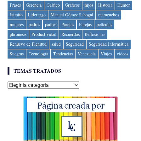
Frases
Gerencia
Gráfico
Gráficos
hijos
Historia
Humor
Jaimito
Liderazgo
Manuel Gómez Sabogal
maracuchos
mujeres
padres
padres
Parejas
Parejas
peliculas
phronesis
Productividad
Recuerdos
Reflexiones
Renuevo de Plenitud
salud
Seguridad
Seguridad Informática
Suegras
Tecnología
Tendencias
Venezuela
Viajes
videos
TEMAS TRATADOS
Temas
tratados