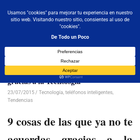
De todo un poco
MENÚ
Frases,
Gerencia,
Saltar
Humor,
al
Reflexiones,
contenido
Tecnología
y
9 cosas de las que ya no te acuerdas
Viajes
gracias a la Tecnología
23/07/2015
Luis Castellanos
Tecnología
,
teléfonos inteligentes
,
Tendencias
9 cosas de las que ya no te
acuerdas gracias a la