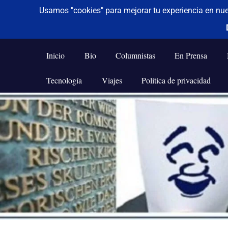
De todo un poco
Frases,
Gerencia,
Inicio
Bio
Columnistas
En Prensa
Humor,
Reflexiones,
Tecnología
Viajes
Política de privacidad
Tecnología
y
Saltar
Viajes
al
contenido