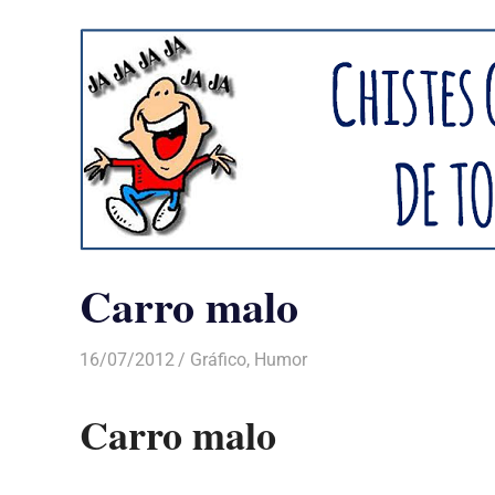
Carro malo
16/07/2012
Luis Castellanos
Gráfico
,
Humor
Carro malo