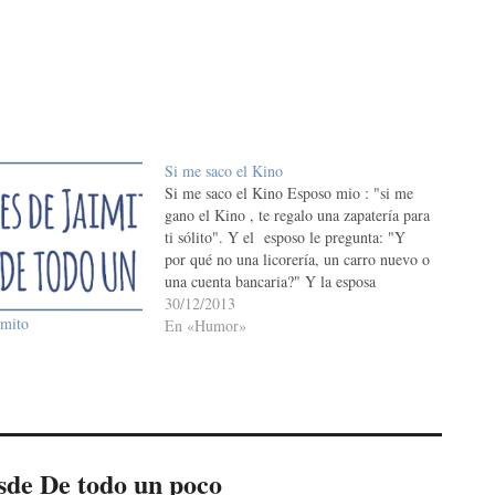
Si me saco el Kino
Si me saco el Kino Esposo mio : "si me
gano el Kino , te regalo una zapatería para
ti sólito". Y el esposo le pregunta: "Y
por qué no una licorería, un carro nuevo o
una cuenta bancaria?" Y la esposa
responde: "Porque lo que vas a gastar
30/12/2013
imito
son…
En «Humor»
sde De todo un poco