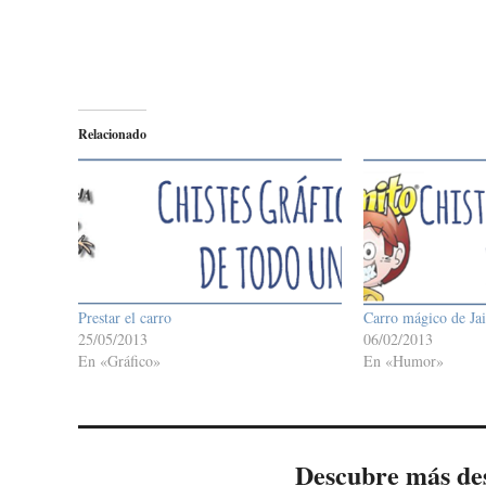
Relacionado
Prestar el carro
Carro mágico de Ja
25/05/2013
06/02/2013
En «Gráfico»
En «Humor»
Descubre más de