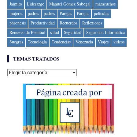
Jaimito
Liderazgo
Manuel Gómez Sabogal
maracuchos
mujeres
padres
padres
Parejas
Parejas
peliculas
phronesis
Productividad
Recuerdos
Reflexiones
Renuevo de Plenitud
salud
Seguridad
Seguridad Informática
Suegras
Tecnología
Tendencias
Venezuela
Viajes
videos
TEMAS TRATADOS
Temas
tratados