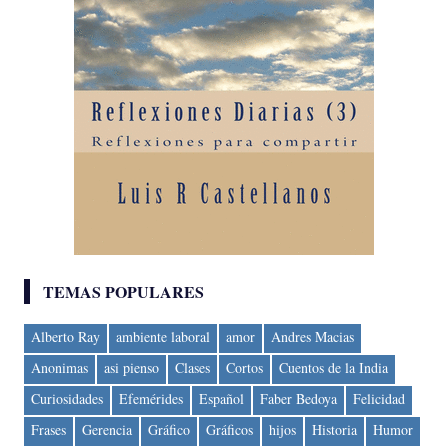
TEMAS POPULARES
Alberto Ray
ambiente laboral
amor
Andres Macias
Anonimas
asi pienso
Clases
Cortos
Cuentos de la India
Curiosidades
Efemérides
Español
Faber Bedoya
Felicidad
Frases
Gerencia
Gráfico
Gráficos
hijos
Historia
Humor