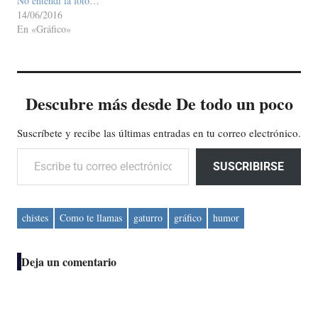
No entendí la foto…
14/06/2016
En «Gráfico»
Descubre más desde De todo un poco
Suscríbete y recibe las últimas entradas en tu correo electrónico.
Escribe tu correo electrónico…
SUSCRIBIRSE
chistes
Como te llamas
gaturro
gráfico
humor
Deja un comentario