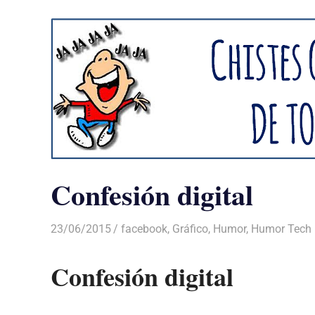
Confesión digital
23/06/2015
Luis Castellanos
facebook
,
Gráfico
,
Humor
,
Humor Tech
Confesión digital