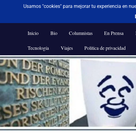
De todo un poco
Frases,
Gerencia,
Inicio
Bio
Columnistas
En Prensa
Humor,
Reflexiones,
Tecnología
Viajes
Política de privacidad
Tecnología
y
Saltar
Viajes
al
contenido