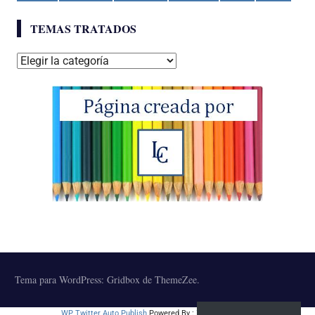
TEMAS TRATADOS
Temas
tratados
Tema para WordPress: Gridbox de ThemeZee.
WP Twitter Auto Publish
Powered By :
XYZScripts.com