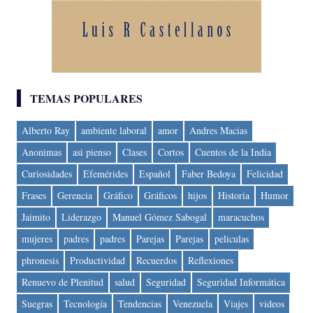
TEMAS POPULARES
Alberto Ray
ambiente laboral
amor
Andres Macias
Anonimas
asi pienso
Clases
Cortos
Cuentos de la India
Curiosidades
Efemérides
Español
Faber Bedoya
Felicidad
Frases
Gerencia
Gráfico
Gráficos
hijos
Historia
Humor
Jaimito
Liderazgo
Manuel Gómez Sabogal
maracuchos
mujeres
padres
padres
Parejas
Parejas
peliculas
phronesis
Productividad
Recuerdos
Reflexiones
Renuevo de Plenitud
salud
Seguridad
Seguridad Informática
Suegras
Tecnología
Tendencias
Venezuela
Viajes
videos