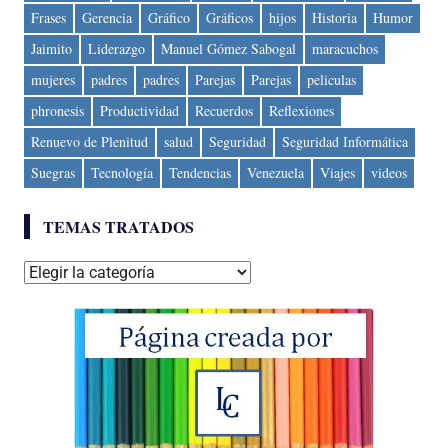
Frases
Gerencia
Gráfico
Gráficos
hijos
Historia
Humor
Jaimito
Liderazgo
Manuel Gómez Sabogal
maracuchos
mujeres
padres
padres
Parejas
Parejas
peliculas
phronesis
Productividad
Recuerdos
Reflexiones
Renuevo de Plenitud
salud
Seguridad
Seguridad Informática
Suegras
Tecnología
Tendencias
Venezuela
Viajes
videos
TEMAS TRATADOS
Temas
tratados