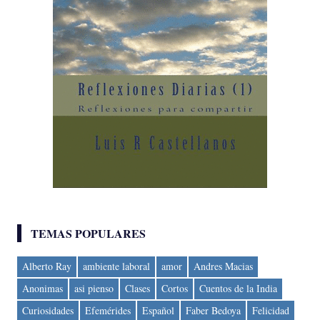
TEMAS POPULARES
Alberto Ray
ambiente laboral
amor
Andres Macias
Anonimas
asi pienso
Clases
Cortos
Cuentos de la India
Curiosidades
Efemérides
Español
Faber Bedoya
Felicidad