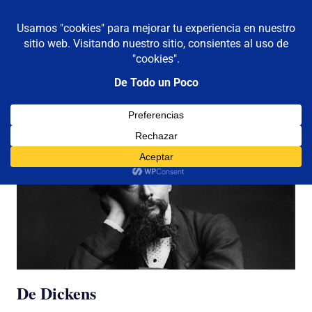
De todo un poco
MENÚ
Frases,
Gerencia,
Saltar
Humor,
al
Reflexiones,
contenido
Tecnología
y
Viajes
De Dickens