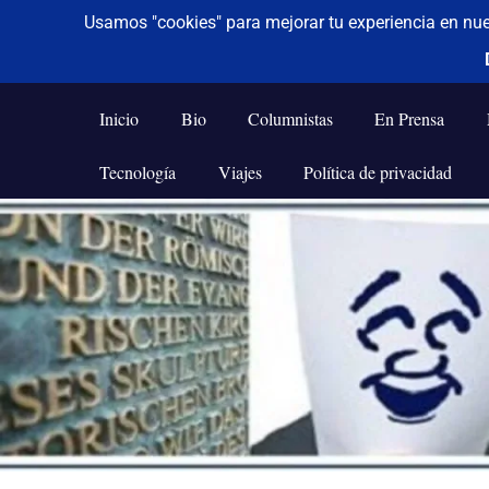
De todo un poco
Frases,
Gerencia,
Inicio
Bio
Columnistas
En Prensa
Humor,
Reflexiones,
Tecnología
Viajes
Política de privacidad
Tecnología
y
Saltar
Viajes
al
contenido