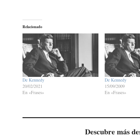
Relacionado
De Kennedy
De Kennedy
20/02/2021
15/09/2009
En «Frases»
En «Frases»
Descubre más de