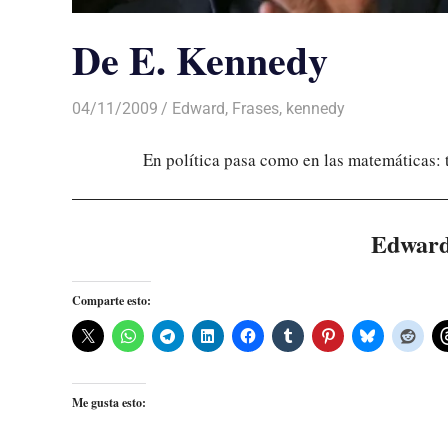
De E. Kennedy
04/11/2009
De todo un Poco
Edward
,
Frases
,
kennedy
En política pasa como en las matemáticas: t
Edward
Comparte esto:
Me gusta esto: