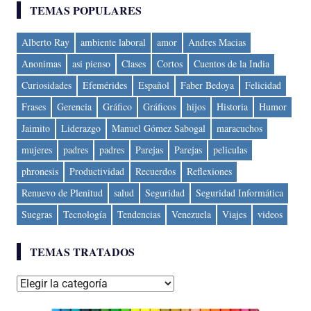
TEMAS POPULARES
Alberto Ray
ambiente laboral
amor
Andres Macias
Anonimas
asi pienso
Clases
Cortos
Cuentos de la India
Curiosidades
Efemérides
Español
Faber Bedoya
Felicidad
Frases
Gerencia
Gráfico
Gráficos
hijos
Historia
Humor
Jaimito
Liderazgo
Manuel Gómez Sabogal
maracuchos
mujeres
padres
padres
Parejas
Parejas
peliculas
phronesis
Productividad
Recuerdos
Reflexiones
Renuevo de Plenitud
salud
Seguridad
Seguridad Informática
Suegras
Tecnología
Tendencias
Venezuela
Viajes
videos
TEMAS TRATADOS
Temas
tratados