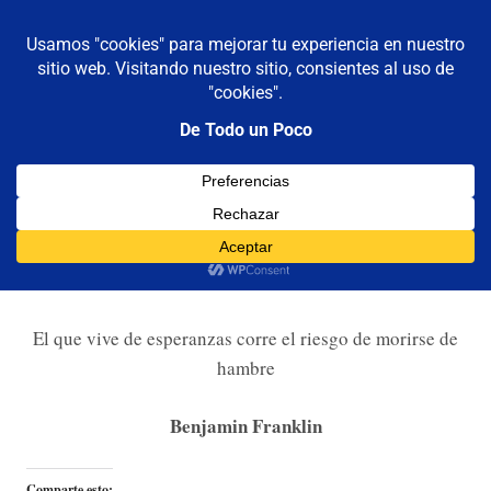
De todo un poco
MENÚ
Frases,
Gerencia,
Saltar
Humor,
al
Reflexiones,
contenido
Tecnología
y
De Franklin
Viajes
02/08/2014
Luis Castellanos
Franklin
,
Frases
El que vive de esperanzas corre el riesgo de morirse de
hambre
Benjamin Franklin
Comparte esto: