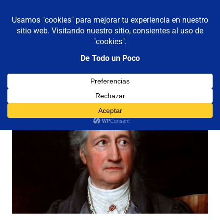
De todo un poco
MENÚ
Frases,
Gerencia,
Saltar
Humor,
al
Reflexiones,
contenido
Tecnología
y
Viajes