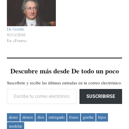
De Goethe
01/11/2010
En «Frases»
Descubre más desde De todo un poco
Suscríbete y recibe las últimas entradas en tu correo electrónico.
Escribe tu correo electrónico…
SUSCRIBIRSE
deseo
deseos
dios
entregado
frases
goethe
hijos
modelar