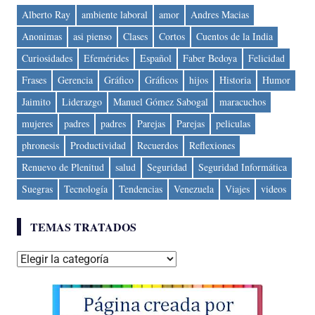
Alberto Ray
ambiente laboral
amor
Andres Macias
Anonimas
asi pienso
Clases
Cortos
Cuentos de la India
Curiosidades
Efemérides
Español
Faber Bedoya
Felicidad
Frases
Gerencia
Gráfico
Gráficos
hijos
Historia
Humor
Jaimito
Liderazgo
Manuel Gómez Sabogal
maracuchos
mujeres
padres
padres
Parejas
Parejas
peliculas
phronesis
Productividad
Recuerdos
Reflexiones
Renuevo de Plenitud
salud
Seguridad
Seguridad Informática
Suegras
Tecnología
Tendencias
Venezuela
Viajes
videos
TEMAS TRATADOS
Temas
tratados