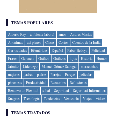
TEMAS POPULARES
Alberto Ray
ambiente laboral
amor
Andres Macias
Anonimas
asi pienso
Clases
Cortos
Cuentos de la India
Curiosidades
Efemérides
Español
Faber Bedoya
Felicidad
Frases
Gerencia
Gráfico
Gráficos
hijos
Historia
Humor
Jaimito
Liderazgo
Manuel Gómez Sabogal
maracuchos
mujeres
padres
padres
Parejas
Parejas
peliculas
phronesis
Productividad
Recuerdos
Reflexiones
Renuevo de Plenitud
salud
Seguridad
Seguridad Informática
Suegras
Tecnología
Tendencias
Venezuela
Viajes
videos
TEMAS TRATADOS