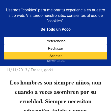
De todo un poco
MENÚ
Frases,
Gerencia,
Saltar
Humor,
al
Reflexiones,
contenido
Tecnología
y
Viajes
De Gorki
11/11/2013
Luis Castellanos
Frases
,
gorki
Los hombres son siempre niños, aun
cuando a veces asombren por su
crueldad. Siempre necesitan
educación, tutela y amor.