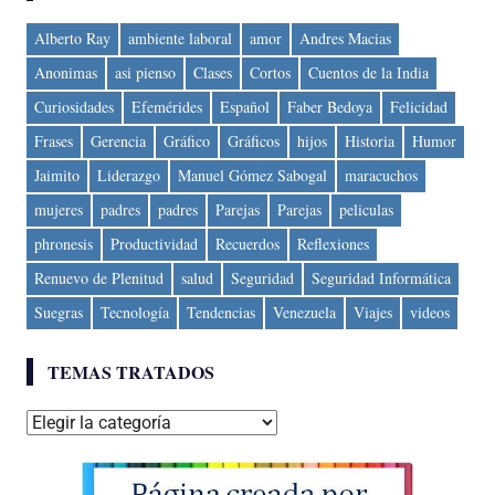
Alberto Ray
ambiente laboral
amor
Andres Macias
Anonimas
asi pienso
Clases
Cortos
Cuentos de la India
Curiosidades
Efemérides
Español
Faber Bedoya
Felicidad
Frases
Gerencia
Gráfico
Gráficos
hijos
Historia
Humor
Jaimito
Liderazgo
Manuel Gómez Sabogal
maracuchos
mujeres
padres
padres
Parejas
Parejas
peliculas
phronesis
Productividad
Recuerdos
Reflexiones
Renuevo de Plenitud
salud
Seguridad
Seguridad Informática
Suegras
Tecnología
Tendencias
Venezuela
Viajes
videos
TEMAS TRATADOS
Temas
tratados