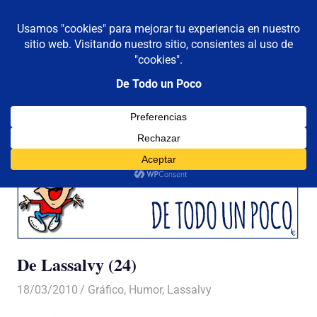
De todo un poco
MENÚ
Frases,
Gerencia,
Saltar
Humor,
al
Reflexiones,
contenido
Tecnología
y
Viajes
De Lassalvy (24)
18/03/2010
Luis Castellanos
Gráfico
,
Humor
,
Lassalvy