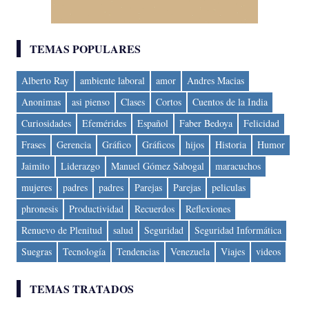
TEMAS POPULARES
Alberto Ray
ambiente laboral
amor
Andres Macias
Anonimas
asi pienso
Clases
Cortos
Cuentos de la India
Curiosidades
Efemérides
Español
Faber Bedoya
Felicidad
Frases
Gerencia
Gráfico
Gráficos
hijos
Historia
Humor
Jaimito
Liderazgo
Manuel Gómez Sabogal
maracuchos
mujeres
padres
padres
Parejas
Parejas
peliculas
phronesis
Productividad
Recuerdos
Reflexiones
Renuevo de Plenitud
salud
Seguridad
Seguridad Informática
Suegras
Tecnología
Tendencias
Venezuela
Viajes
videos
TEMAS TRATADOS