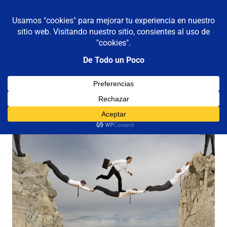
De todo un poco
MENÚ
Frases,
Gerencia,
Saltar
Humor,
al
Reflexiones,
contenido
Tecnología
y
Viajes