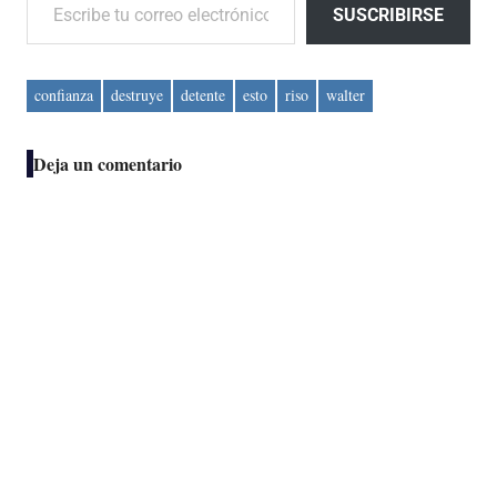
SUSCRIBIRSE
confianza
destruye
detente
esto
riso
walter
Deja un comentario