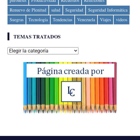
phronesis
Productividad
Recuerdos
Reflexiones
Renuevo de Plenitud
salud
Seguridad
Seguridad Informática
Suegras
Tecnología
Tendencias
Venezuela
Viajes
videos
TEMAS TRATADOS
Temas
tratados