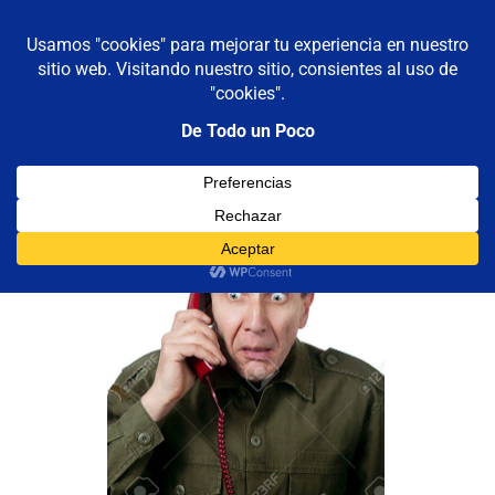
De todo un poco
MENÚ
Frases,
Gerencia,
Saltar
Humor,
al
Reflexiones,
contenido
Tecnología
y
Viajes