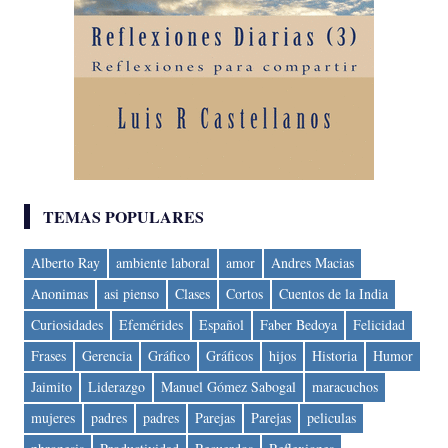
TEMAS POPULARES
Alberto Ray
ambiente laboral
amor
Andres Macias
Anonimas
asi pienso
Clases
Cortos
Cuentos de la India
Curiosidades
Efemérides
Español
Faber Bedoya
Felicidad
Frases
Gerencia
Gráfico
Gráficos
hijos
Historia
Humor
Jaimito
Liderazgo
Manuel Gómez Sabogal
maracuchos
mujeres
padres
padres
Parejas
Parejas
peliculas