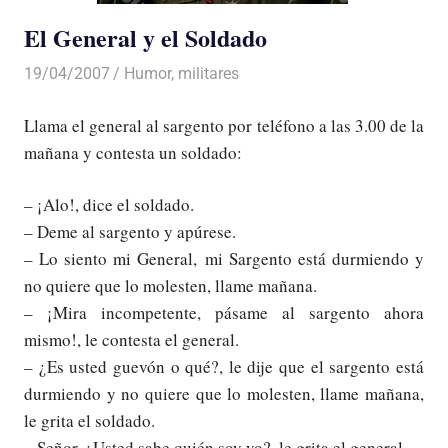
El General y el Soldado
19/04/2007
Luis Castellanos
Humor
,
militares
Llama el general al sargento por teléfono a las 3.00 de la
mañana y contesta un soldado:
– ¡Alo!, dice el soldado.
– Deme al sargento y apúrese.
– Lo siento mi General, mi Sargento está durmiendo y
no quiere que lo molesten, llame mañana.
– ¡Mira incompetente, pásame al sargento ahora
mismo!, le contesta el general.
– ¿Es usted guevón o qué?, le dije que el sargento está
durmiendo y no quiere que lo molesten, llame mañana,
le grita el soldado.
– Señor, ¿Usted sabe quién soy yo?, le grita el general.