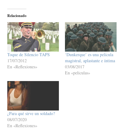
Relacionado
Toque de Silencio TAPS
‘Dunkerque’ es una película
17/07/2012
magistral, aplastante e íntima
En «Reflexiones»
03/08/2017
En «peliculas»
¿Para qué sirve un soldado?
08/07/2020
En «Reflexiones»