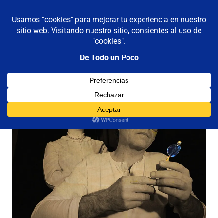
De todo un poco
MENÚ
Frases,
Gerencia,
Saltar
Humor,
al
Reflexiones,
contenido
Tecnología
y
Viajes