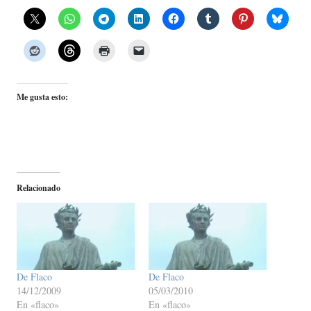
Me gusta esto:
Relacionado
De Flaco
De Flaco
14/12/2009
05/03/2010
En «flaco»
En «flaco»