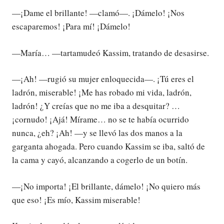
—¡Dame el brillante! —clamó—. ¡Dámelo! ¡Nos
escaparemos! ¡Para mí! ¡Dámelo!
—María… —tartamudeó Kassim, tratando de desasirse.
—¡Ah! —rugió su mujer enloquecida—. ¡Tú eres el
ladrón, miserable! ¡Me has robado mi vida, ladrón,
ladrón! ¿Y creías que no me iba a desquitar? …
¡cornudo! ¡Ajá! Mírame… no se te había ocurrido
nunca, ¿eh? ¡Ah! —y se llevó las dos manos a la
garganta ahogada. Pero cuando Kassim se iba, saltó de
la cama y cayó, alcanzando a cogerlo de un botín.
—¡No importa! ¡El brillante, dámelo! ¡No quiero más
que eso! ¡Es mío, Kassim miserable!