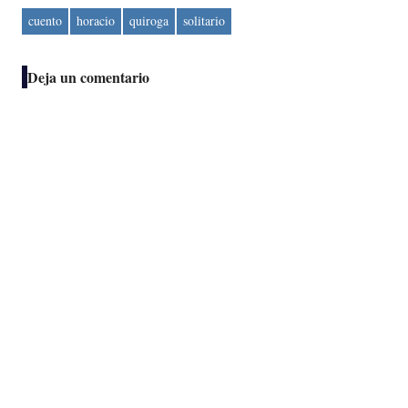
cuento
horacio
quiroga
solitario
Deja un comentario