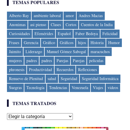
TEMAS POPULARES
Alberto Ray
ambiente laboral
amor
Andres Macias
Anonimas
asi pienso
Clases
Cortos
Cuentos de la India
Curiosidades
Efemérides
Español
Faber Bedoya
Felicidad
Frases
Gerencia
Gráfico
Gráficos
hijos
Historia
Humor
Jaimito
Liderazgo
Manuel Gómez Sabogal
maracuchos
mujeres
padres
padres
Parejas
Parejas
peliculas
phronesis
Productividad
Recuerdos
Reflexiones
Renuevo de Plenitud
salud
Seguridad
Seguridad Informática
Suegras
Tecnología
Tendencias
Venezuela
Viajes
videos
TEMAS TRATADOS
Temas
tratados