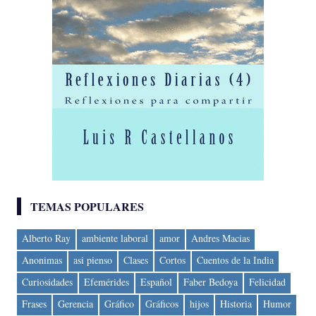
TEMAS POPULARES
Alberto Ray
ambiente laboral
amor
Andres Macias
Anonimas
asi pienso
Clases
Cortos
Cuentos de la India
Curiosidades
Efemérides
Español
Faber Bedoya
Felicidad
Frases
Gerencia
Gráfico
Gráficos
hijos
Historia
Humor