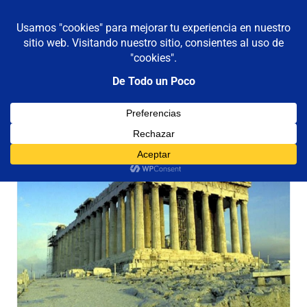
De todo un poco
MENÚ
Frases,
Gerencia,
Saltar
Humor,
al
Reflexiones,
contenido
Tecnología
y
Viajes