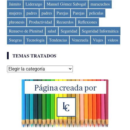
Jaimito
Liderazgo
Manuel Gómez Sabogal
maracuchos
mujeres
padres
padres
Parejas
Parejas
peliculas
phronesis
Productividad
Recuerdos
Reflexiones
Renuevo de Plenitud
salud
Seguridad
Seguridad Informática
Suegras
Tecnología
Tendencias
Venezuela
Viajes
videos
TEMAS TRATADOS
Temas
tratados