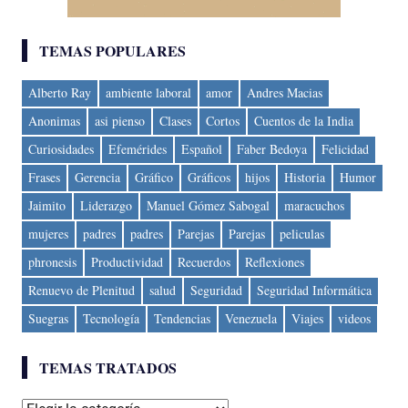
TEMAS POPULARES
Alberto Ray
ambiente laboral
amor
Andres Macias
Anonimas
asi pienso
Clases
Cortos
Cuentos de la India
Curiosidades
Efemérides
Español
Faber Bedoya
Felicidad
Frases
Gerencia
Gráfico
Gráficos
hijos
Historia
Humor
Jaimito
Liderazgo
Manuel Gómez Sabogal
maracuchos
mujeres
padres
padres
Parejas
Parejas
peliculas
phronesis
Productividad
Recuerdos
Reflexiones
Renuevo de Plenitud
salud
Seguridad
Seguridad Informática
Suegras
Tecnología
Tendencias
Venezuela
Viajes
videos
TEMAS TRATADOS
Temas