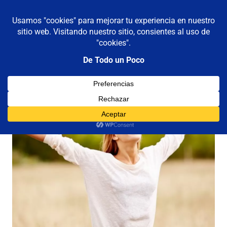
De todo un poco
MENÚ
Frases,
Gerencia,
Saltar
Humor,
al
Reflexiones,
contenido
Tecnología
y
Viajes