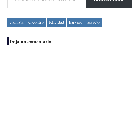
cronista
encontro
felicidad
harvard
secreto
Deja un comentario