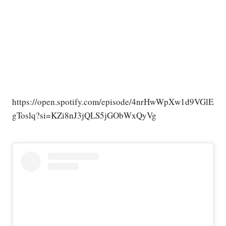
https://open.spotify.com/episode/4nrHwWpXw1d9VGlE
gToslq?si=KZi8nJ3jQLS5jGObWxQyVg