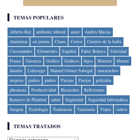
TEMAS POPULARES
Alberto Ray
ambiente laboral
amor
Andres Macias
Anonimas
asi pienso
Clases
Cortos
Cuentos de la India
Curiosidades
Efemérides
Español
Faber Bedoya
Felicidad
Frases
Gerencia
Gráfico
Gráficos
hijos
Historia
Humor
Jaimito
Liderazgo
Manuel Gómez Sabogal
maracuchos
mujeres
padres
padres
Parejas
Parejas
peliculas
phronesis
Productividad
Recuerdos
Reflexiones
Renuevo de Plenitud
salud
Seguridad
Seguridad Informática
Suegras
Tecnología
Tendencias
Venezuela
Viajes
videos
TEMAS TRATADOS
Temas