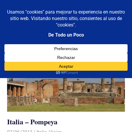
De todo un poco
MENÚ
Frases,
Gerencia,
Saltar
Humor,
al
Reflexiones,
contenido
Tecnología
y
Viajes
Italia – Pompeya