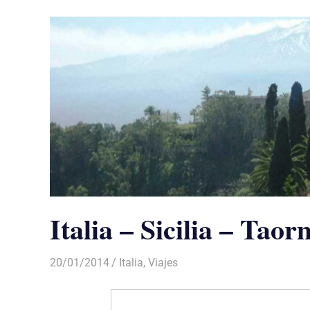
Italia – Sicilia – Tao
20/01/2014
Luis Castellanos
Italia
,
Viajes