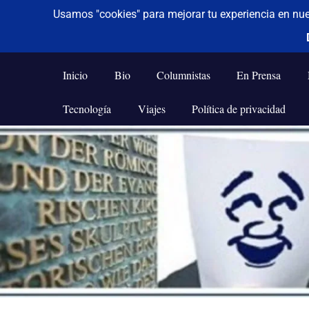
De todo un poco
Frases,
Gerencia,
Inicio
Bio
Columnistas
En Prensa
Humor,
Reflexiones,
Tecnología
Viajes
Política de privacidad
Tecnología
y
Saltar
Viajes
al
contenido