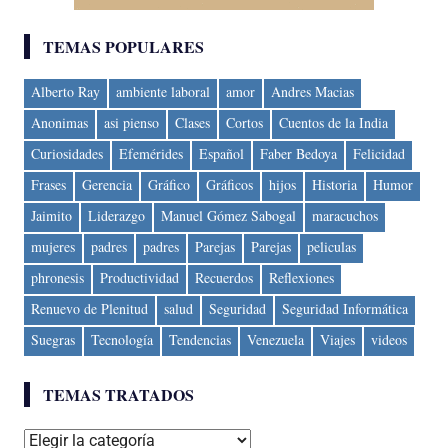
TEMAS POPULARES
Alberto Ray
ambiente laboral
amor
Andres Macias
Anonimas
asi pienso
Clases
Cortos
Cuentos de la India
Curiosidades
Efemérides
Español
Faber Bedoya
Felicidad
Frases
Gerencia
Gráfico
Gráficos
hijos
Historia
Humor
Jaimito
Liderazgo
Manuel Gómez Sabogal
maracuchos
mujeres
padres
padres
Parejas
Parejas
peliculas
phronesis
Productividad
Recuerdos
Reflexiones
Renuevo de Plenitud
salud
Seguridad
Seguridad Informática
Suegras
Tecnología
Tendencias
Venezuela
Viajes
videos
TEMAS TRATADOS
Temas