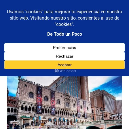
De todo un poco
MENÚ
Frases,
Gerencia,
Saltar
Humor,
al
Reflexiones,
contenido
Tecnología
y
Viajes