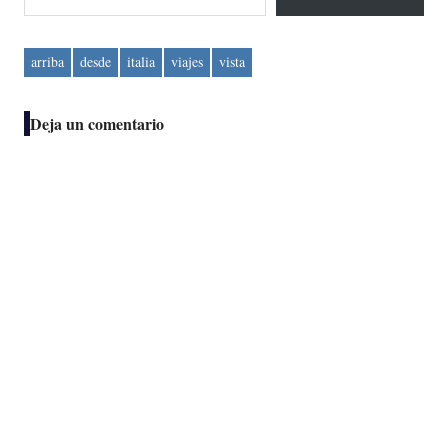
arriba
desde
italia
viajes
vista
Deja un comentario