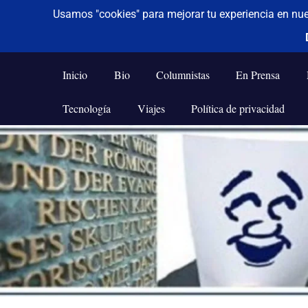
De todo un poco
Frases,
Gerencia,
Inicio
Bio
Columnistas
En Prensa
Humor,
Reflexiones,
Tecnología
Viajes
Política de privacidad
Tecnología
y
Saltar
Viajes
al
contenido