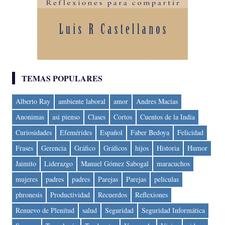
TEMAS POPULARES
Alberto Ray
ambiente laboral
amor
Andres Macias
Anonimas
asi pienso
Clases
Cortos
Cuentos de la India
Curiosidades
Efemérides
Español
Faber Bedoya
Felicidad
Frases
Gerencia
Gráfico
Gráficos
hijos
Historia
Humor
Jaimito
Liderazgo
Manuel Gómez Sabogal
maracuchos
mujeres
padres
padres
Parejas
Parejas
peliculas
phronesis
Productividad
Recuerdos
Reflexiones
Renuevo de Plenitud
salud
Seguridad
Seguridad Informática