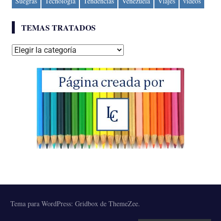
Suegras
Tecnología
Tendencias
Venezuela
Viajes
videos
TEMAS TRATADOS
Temas
tratados
Tema para WordPress: Gridbox de ThemeZee.