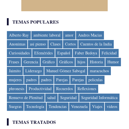
TEMAS POPULARES
Alberto Ray
ambiente laboral
amor
Andres Macias
Anonimas
asi pienso
Clases
Cortos
Cuentos de la India
Curiosidades
Efemérides
Español
Faber Bedoya
Felicidad
Frases
Gerencia
Gráfico
Gráficos
hijos
Historia
Humor
Jaimito
Liderazgo
Manuel Gómez Sabogal
maracuchos
mujeres
padres
padres
Parejas
Parejas
peliculas
phronesis
Productividad
Recuerdos
Reflexiones
Renuevo de Plenitud
salud
Seguridad
Seguridad Informática
Suegras
Tecnología
Tendencias
Venezuela
Viajes
videos
TEMAS TRATADOS