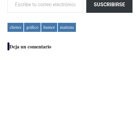
SUSCRIBIRSE
chistes
gráfico
humor
maitena
Deja un comentario