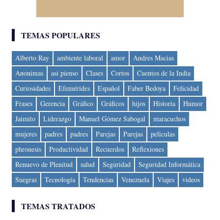
TEMAS POPULARES
Alberto Ray
ambiente laboral
amor
Andres Macias
Anonimas
asi pienso
Clases
Cortos
Cuentos de la India
Curiosidades
Efemérides
Español
Faber Bedoya
Felicidad
Frases
Gerencia
Gráfico
Gráficos
hijos
Historia
Humor
Jaimito
Liderazgo
Manuel Gómez Sabogal
maracuchos
mujeres
padres
padres
Parejas
Parejas
peliculas
phronesis
Productividad
Recuerdos
Reflexiones
Renuevo de Plenitud
salud
Seguridad
Seguridad Informática
Suegras
Tecnología
Tendencias
Venezuela
Viajes
videos
TEMAS TRATADOS