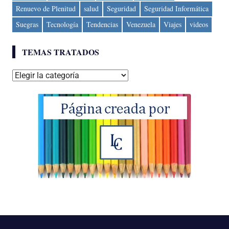
Renuevo de Plenitud
salud
Seguridad
Seguridad Informática
Suegras
Tecnología
Tendencias
Venezuela
Viajes
videos
TEMAS TRATADOS
Temas
tratados