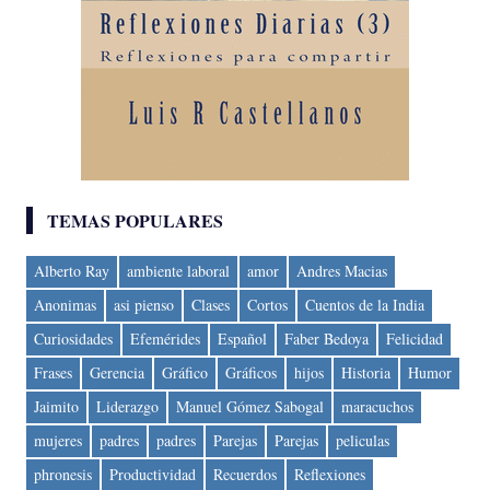
TEMAS POPULARES
Alberto Ray
ambiente laboral
amor
Andres Macias
Anonimas
asi pienso
Clases
Cortos
Cuentos de la India
Curiosidades
Efemérides
Español
Faber Bedoya
Felicidad
Frases
Gerencia
Gráfico
Gráficos
hijos
Historia
Humor
Jaimito
Liderazgo
Manuel Gómez Sabogal
maracuchos
mujeres
padres
padres
Parejas
Parejas
peliculas
phronesis
Productividad
Recuerdos
Reflexiones