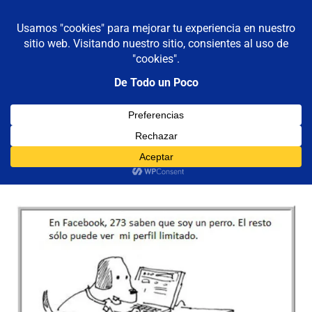
De todo un poco
MENÚ
Frases,
Gerencia,
Saltar
Humor,
al
Reflexiones,
contenido
Tecnología
y
Mi perfil en Facebook
Viajes
15/06/2011
Luis Castellanos
Gráfico
,
Humor