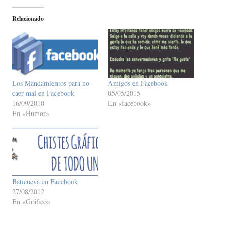
Relacionado
Los Mandamientos para no
Amigos en Facebook
caer mal en Facebook
05/05/2015
16/09/2010
En «facebook»
En «Humor»
Baticueva en Facebook
27/08/2012
En «Gráfico»