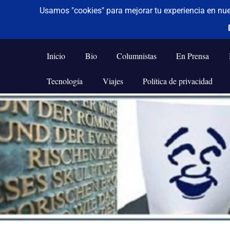
De todo un poco
Frases,
Gerencia,
Inicio
Bio
Columnistas
En Prensa
Humor,
Reflexiones,
Tecnología
Viajes
Política de privacidad
Tecnología
y
Saltar
Viajes
al
contenido