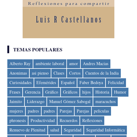
TEMAS POPULARES
Alberto Ray
ambiente laboral
amor
Andres Macias
Anonimas
asi pienso
Clases
Cortos
Cuentos de la India
Curiosidades
Efemérides
Español
Faber Bedoya
Felicidad
Frases
Gerencia
Gráfico
Gráficos
hijos
Historia
Humor
Jaimito
Liderazgo
Manuel Gómez Sabogal
maracuchos
mujeres
padres
padres
Parejas
Parejas
peliculas
phronesis
Productividad
Recuerdos
Reflexiones
Renuevo de Plenitud
salud
Seguridad
Seguridad Informática