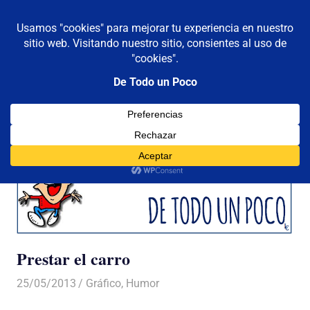
De todo un poco
MENÚ
Frases,
Gerencia,
Saltar
Humor,
al
Reflexiones,
contenido
Tecnología
y
Viajes
Prestar el carro
25/05/2013
Luis Castellanos
Gráfico
,
Humor