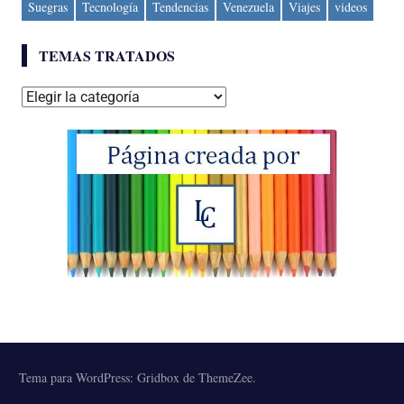
Suegras
Tecnología
Tendencias
Venezuela
Viajes
videos
TEMAS TRATADOS
Temas
tratados
Tema para WordPress: Gridbox de ThemeZee.