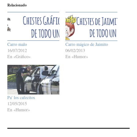
Relacionado
Carro malo
Carro mágico de Jaimito
16/07/2012
06/02/2013
En «Gráfico»
En «Humor»
Pa' los cafecitos
12/05/2015
En «Humor»