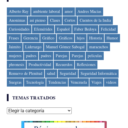
Alberto Ray
ambiente laboral
amor
Andres Macias
Anonimas
asi pienso
Clases
Cortos
Cuentos de la India
Curiosidades
Efemérides
Español
Faber Bedoya
Felicidad
Frases
Gerencia
Gráfico
Gráficos
hijos
Historia
Humor
Jaimito
Liderazgo
Manuel Gómez Sabogal
maracuchos
mujeres
padres
padres
Parejas
Parejas
peliculas
phronesis
Productividad
Recuerdos
Reflexiones
Renuevo de Plenitud
salud
Seguridad
Seguridad Informática
Suegras
Tecnología
Tendencias
Venezuela
Viajes
videos
TEMAS TRATADOS
Temas
tratados