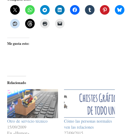
Me gusta esto:
Relacionado
Otro de servicio técnico
Cómo las personas normales
15/09/2009
ven las relaciones
En «Humor»
27/09/2015