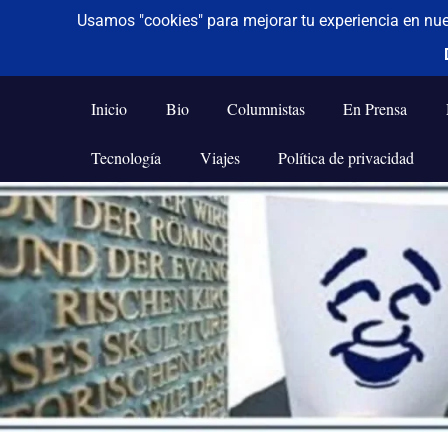
De todo un poco
Frases,
Gerencia,
Inicio
Bio
Columnistas
En Prensa
Humor,
Reflexiones,
Tecnología
Viajes
Política de privacidad
Tecnología
y
Saltar
Viajes
al
contenido