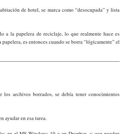
habitación de hotel, se marca como “desocupada” y lista
o a la papelera de reciclaje, lo que realmente hace es
la papelera, es entonces cuando se borra “lógicamente” el
 los archivos borrados, se debía tener conocimientos
n ayudar en esa tarea.
radas en el MS Windows 10 o en Dropbox, y que pueden