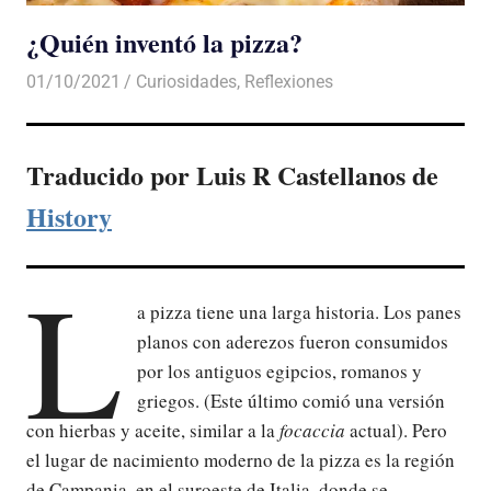
¿Quién inventó la pizza?
01/10/2021
De todo un Poco
Curiosidades
,
Reflexiones
Traducido por Luis R Castellanos de
History
L
a pizza tiene una larga historia. Los panes
planos con aderezos fueron consumidos
por los antiguos egipcios, romanos y
griegos. (Este último comió una versión
con hierbas y aceite, similar a la
focaccia
actual). Pero
el lugar de nacimiento moderno de la pizza es la región
de Campania, en el suroeste de Italia, donde se