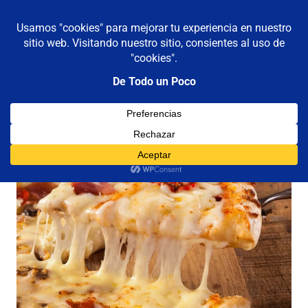
De todo un poco
MENÚ
Frases,
Gerencia,
Saltar
Humor,
al
Reflexiones,
contenido
Tecnología
y
Viajes