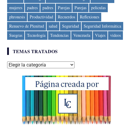
mujeres
padres
padres
Parejas
Parejas
peliculas
phronesis
Productividad
Recuerdos
Reflexiones
Renuevo de Plenitud
salud
Seguridad
Seguridad Informática
Suegras
Tecnología
Tendencias
Venezuela
Viajes
videos
TEMAS TRATADOS
Temas
tratados