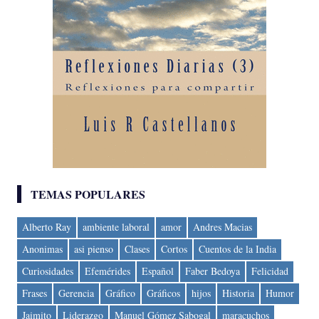
TEMAS POPULARES
Alberto Ray
ambiente laboral
amor
Andres Macias
Anonimas
asi pienso
Clases
Cortos
Cuentos de la India
Curiosidades
Efemérides
Español
Faber Bedoya
Felicidad
Frases
Gerencia
Gráfico
Gráficos
hijos
Historia
Humor
Jaimito
Liderazgo
Manuel Gómez Sabogal
maracuchos